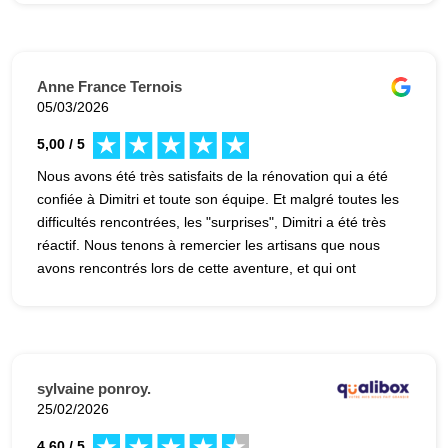
Anne France Ternois
05/03/2026
5,00 / 5
Nous avons été très satisfaits de la rénovation qui a été
confiée à Dimitri et toute son équipe. Et malgré toutes les
difficultés rencontrées, les "surprises", Dimitri a été très
réactif. Nous tenons à remercier les artisans que nous
avons rencontrés lors de cette aventure, et qui ont
travaillé avec sérieux, application et engagement. Charlie
notamment, pour son professionnalisme et sa
gentillesse, ainsi que les carreleurs qui ont fait un super
travail. Nous recommandons bien sûr "Avenir
Rénovations" à ceux qui souhaitent être accompagnés
sylvaine ponroy.
dans leurs projets.
25/02/2026
4,60 / 5