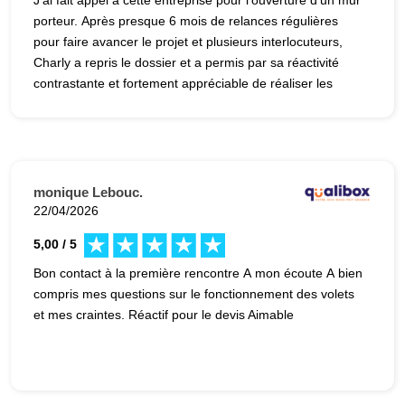
porteur. Après presque 6 mois de relances régulières
pour faire avancer le projet et plusieurs interlocuteurs,
Charly a repris le dossier et a permis par sa réactivité
contrastante et fortement appréciable de réaliser les
travaux très rapidement. Malgré une erreur
d'appréciation de l'épaisseur du mur par ses collègues
entraînant un surcoût important, Charly s'est montré
arrangeant et réactif pour refaire une étude de structure
en urgence et approvisionner une seconde poutrelle.
monique Lebouc.
Merci à lui pour son professionnalisme et son
22/04/2026
engagement. Le résultat est qualitatif et conforme aux
5,00 / 5
attentes.
Bon contact à la première rencontre A mon écoute A bien
compris mes questions sur le fonctionnement des volets
et mes craintes. Réactif pour le devis Aimable