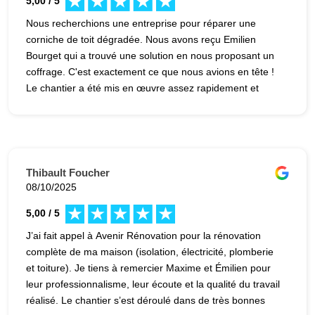
5,00 / 5
Nous recherchions une entreprise pour réparer une
corniche de toit dégradée. Nous avons reçu Emilien
Bourget qui a trouvé une solution en nous proposant un
coffrage. C'est exactement ce que nous avions en tête !
Le chantier a été mis en œuvre assez rapidement et
nous sommes très satisfaits du résultat. Très bonne
communication avec Maxime Roger pour l'organisation
du chantier. Discrétion et efficacité de Pierre Louis (et
sens de l'équilibre sur une très grande échelle !!! ).
Entreprise sérieuse à recommander.
Thibault Foucher
08/10/2025
5,00 / 5
J’ai fait appel à Avenir Rénovation pour la rénovation
complète de ma maison (isolation, électricité, plomberie
et toiture). Je tiens à remercier Maxime et Émilien pour
leur professionnalisme, leur écoute et la qualité du travail
réalisé. Le chantier s’est déroulé dans de très bonnes