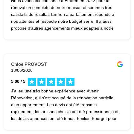
Nous avons fait confiance à Emilien en 2022 pour la
rénovation complète de notre maison et sommes très
satisfaits du résultat. Emilien a parfaitement répondu à
nos attentes et respecté notre budget serré. Il a aussi
proposé d'autres agencements mieux adaptés à notre
usage. Maxime a géré le chantier avec grand talent et
s'est montré très disponible et patient tout au long du
chantier. Un grand merci également aux artisans
Frédéric et Paul qui ont contribué au succès de cette
rénovation.
Chloe PROVOST
18/06/2026
5,00 / 5
J'ai eu une très bonne expérience avec Avenir
Rénovation, qui s'est occupé de la rénovation partielle
d'un appartement. Les devis ont été transmis
rapidement, les artisans choisis ont été professionnels et
les délais annoncés ont été tenus. Emilien Bourget pour
la partie commerciale, et Maxime Roger pour la partie
suivi de chantier ont été à l’écoute, réactifs et