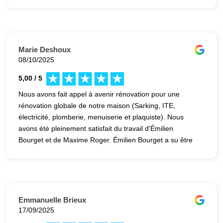
conditions et le résultat est à la hauteur de mes attentes.
Je suis très satisfait et je recommande vivement cette
entreprise !
Marie Deshoux
08/10/2025
5,00 / 5
Nous avons fait appel à avenir rénovation pour une
rénovation globale de notre maison (Sarking, ITE,
électricité, plomberie, menuiserie et plaquiste). Nous
avons été pleinement satisfait du travail d'Émilien
Bourget et de Maxime Roger. Émilien Bourget a su être
très réactif et nous proposer des idées qui collaient
parfaitement aux contraintes que nous lui imposions.
Maxime Roger a su organiser et chapotter l'ensemble
des travaux d'une main de maître. Si nous devions
recommencer, nous ferions appel à eux sans hésitation.
Emmanuelle Brieux
Encore un grand merci. Le résultat a été au-delà de nos
17/09/2025
espérances.