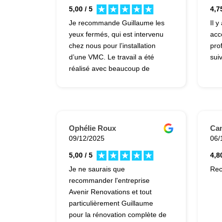
5,00 / 5
4,75
Je recommande Guillaume les
Il y
yeux fermés, qui est intervenu
acc
chez nous pour l’installation
pro
d’une VMC. Le travail a été
sui
réalisé avec beaucoup de
sérieux et de
professionnalisme. Guillaume a
pris le temps de bien analyser
notre besoin, de nous expliquer
les différentes options et de
Ophélie Roux
Cam
proposer une solution adaptée
09/12/2025
06/
à notre maison. L’installation
5,00 / 5
4,80
s’est déroulée parfaitement :
Je ne saurais que
Rec
chantier propre, délais
recommander l'entreprise
respectés et finitions soignées.
Avenir Renovations et tout
Nous avons également
particulièrement Guillaume
beaucoup apprécié sa
pour la rénovation complète de
disponibilité et ses conseils.