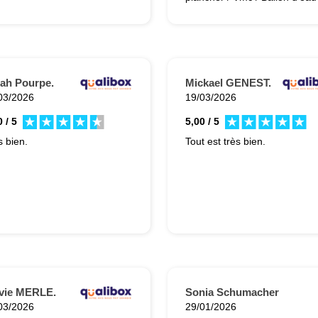
chaude ) tout c'est bien
dérouler, bonne communicati
sur les interventions.
ah Pourpe.
Mickael GENEST.
03/2026
19/03/2026
 / 5
5,00 / 5
s bien.
Tout est très bien.
vie MERLE.
Sonia Schumacher
03/2026
29/01/2026