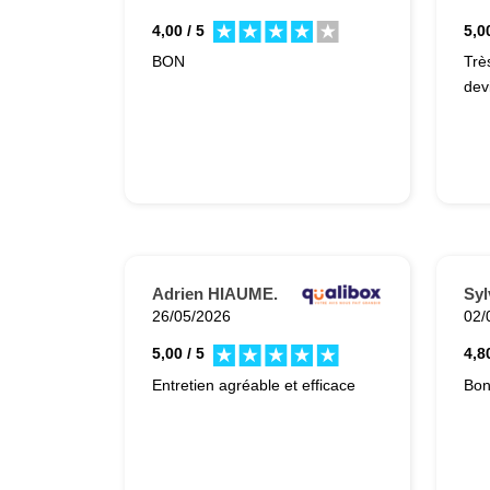
4,00 / 5
5,00
BON
Trè
dev
Adrien HIAUME.
Syl
26/05/2026
02/
5,00 / 5
4,80
Entretien agréable et efficace
Bo