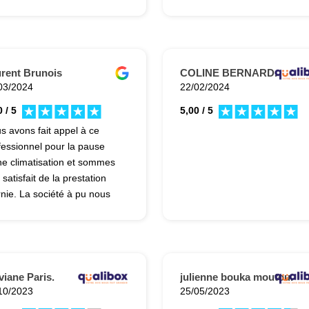
rent Brunois
COLINE BERNARD.
03/2024
22/02/2024
 / 5
5,00 / 5
s avons fait appel à ce
fessionnel pour la pause
ne climatisation et sommes
 satisfait de la prestation
rnie. La société à pu nous
poser plusieurs offres pour
 nous choisissions celle qui
s correspondait le mieux.
 délais ont été respecté et
 poseurs étaient très
viane Paris.
julienne bouka moutou.
fessionnel à tous niveaux.
10/2023
25/05/2023
recommande cette société