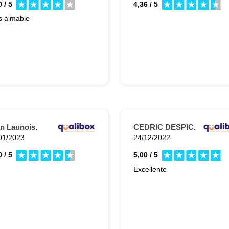
 / 5
4,36 / 5
r son sérieux et la qualité
s aimable
 prestations fournies.
n Launois.
CEDRIC DESPIC.
01/2023
24/12/2022
 / 5
5,00 / 5
Excellente