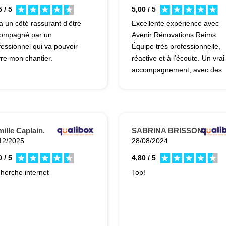
 / 5
5,00 / 5
 a un côté rassurant d'être
Excellente expérience avec
ompagné par un
Avenir Rénovations Reims.
fessionnel qui va pouvoir
Équipe très professionnelle,
vre mon chantier.
réactive et à l’écoute. Un vrai
accompagnement, avec des
conseils pertinents et un suivi
sérieux. Je recommande Ave
Rénovations sans hésitation
pour leur fiabilité et leur
professionnalisme.
ille Caplain.
SABRINA BRISSON.
12/2025
28/08/2024
 / 5
4,80 / 5
herche internet
Top!