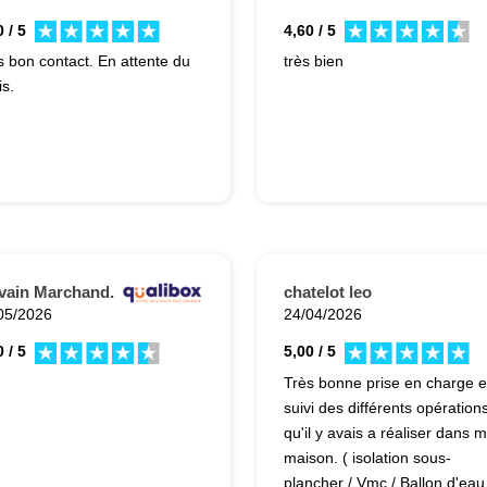
 / 5
4,60 / 5
s bon contact. En attente du
très bien
is.
vain Marchand.
chatelot leo
05/2026
24/04/2026
 / 5
5,00 / 5
n
Très bonne prise en charge e
suivi des différents opération
qu'il y avais a réaliser dans 
maison. ( isolation sous-
plancher / Vmc / Ballon d'eau