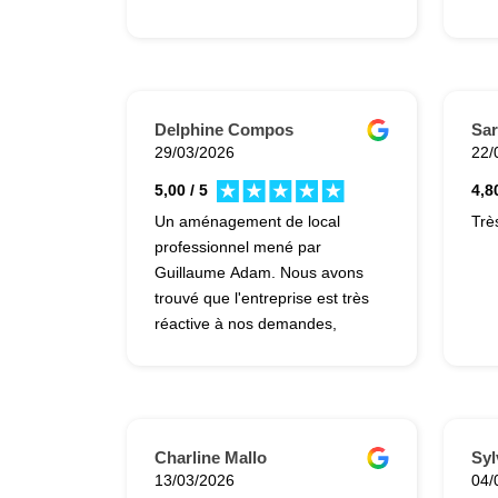
Delphine Compos
Sar
29/03/2026
22/
5,00 / 5
4,80
Un aménagement de local
Trè
professionnel mené par
Guillaume Adam. Nous avons
trouvé que l'entreprise est très
réactive à nos demandes,
adaptations pratiques, délais
courts. Les échanges sont
faciles. Les artisans engagés
pour ces travaux ont fait de
travail soigné. Le service rendu
Charline Mallo
Syl
a été apprécié !
13/03/2026
04/