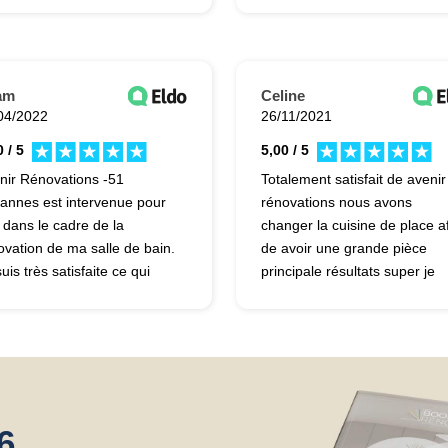
am
Celine
04/2022
26/11/2021
 / 5
5,00 / 5
nir Rénovations -51
Totalement satisfait de avenir
annes est intervenue pour
rénovations nous avons
 dans le cadre de la
changer la cuisine de place a
ovation de ma salle de bain.
de avoir une grande pièce
uis très satisfaite ce qui
principale résultats super je
lique que je lance un
recommande avenir
veau projet avec cette
rénovations
iété à savoir la rénovation
l extension. Devis et délais
pectés. Je recommande.
6,