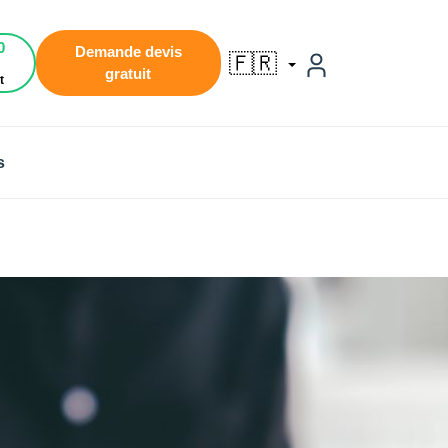
0
Demande devis
🇫🇷
gratuit
t
s