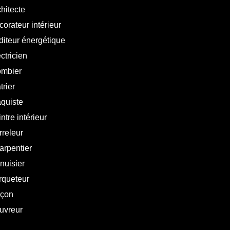
hitecte
orateur intérieur
diteur énergétique
ctricien
ombier
trier
aquiste
ntre intérieur
rreleur
arpentier
nuisier
rqueteur
çon
uvreur