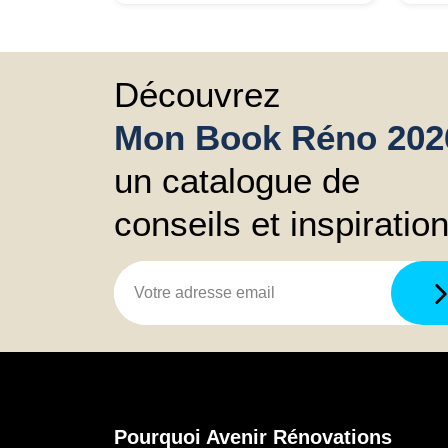
chantier
nou
soc
de 
res
Découvrez
Mon Book Réno 202
un catalogue de
conseils et inspiratio
Pourquoi Avenir Rénovations