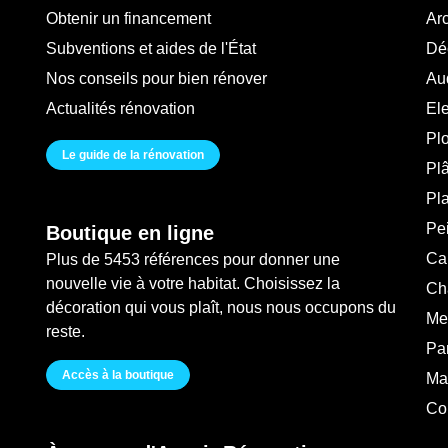
Obtenir un financement
Arc
Subventions et aides de l'État
Déc
Nos conseils pour bien rénover
Au
Actualités rénovation
Ele
Pl
Le guide de la rénovation
Plâ
Pl
Pei
Boutique en ligne
Ca
Plus de 5453 références pour donner une
nouvelle vie à votre habitat. Choisissez la
Ch
décoration qui vous plaît, nous nous occupons du
Me
reste.
Pa
Accès à la boutique
Ma
Co