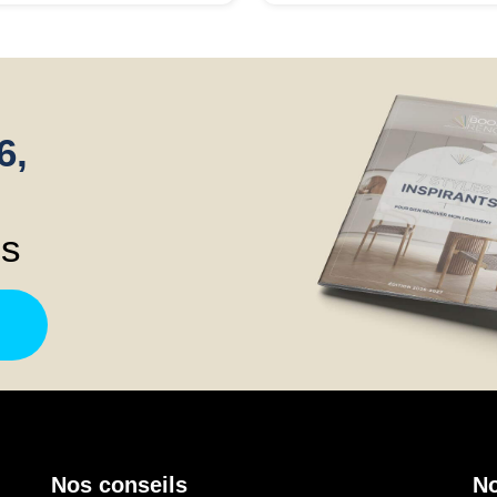
veau projet avec cette
rénovations
iété à savoir la rénovation
l extension. Devis et délais
pectés. Je recommande.
6,
ns
Nos conseils
No