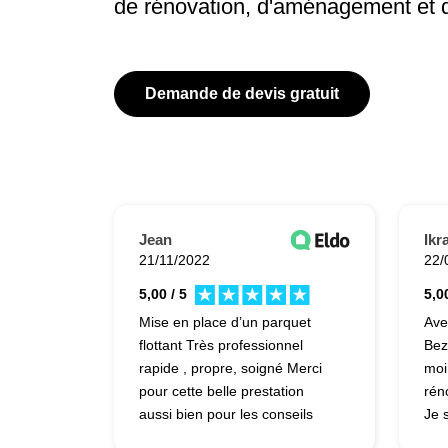
de rénovation, d'aménagement et 
Demande de devis gratuit
Jean
Ikr
21/11/2022
22/
5,00 / 5
5,00
Mise en place d’un parquet
Ave
flottant Très professionnel
Bez
rapide , propre, soigné Merci
moi
pour cette belle prestation
rén
aussi bien pour les conseils
Je s
jusqu’à la finalisation du
exp