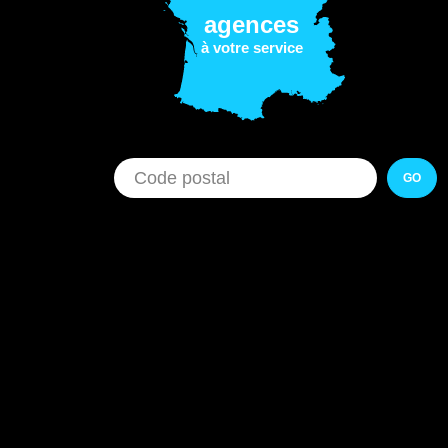
agences
à votre service
GO