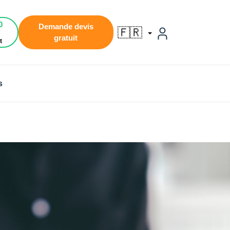
0
Demande devis
🇫🇷
gratuit
t
s