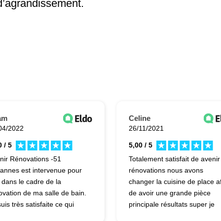
d’agrandissement.
am
Celine
04/2022
26/11/2021
 / 5
5,00 / 5
nir Rénovations -51
Totalement satisfait de avenir
annes est intervenue pour
rénovations nous avons
 dans le cadre de la
changer la cuisine de place a
ovation de ma salle de bain.
de avoir une grande pièce
uis très satisfaite ce qui
principale résultats super je
lique que je lance un
recommande avenir