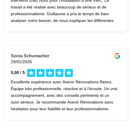
intervenu chez nous pour l’installation d’une VMC. Le
travail a été réalisé avec beaucoup de sérieux et de
professionnalisme. Guillaume a pris le temps de bien
analyser notre besoin, de nous expliquer les différentes
options et de proposer une solution adaptée à notre
maison. L’installation s’est déroulée parfaitement :
chantier propre, délais respectés et finitions soignées.
Nous avons également beaucoup apprécié sa
disponibilité et ses conseils. C’est un professionnel de
Sonia Schumacher
confiance, à l’écoute et très compétent. Si vous cherchez
29/01/2026
quelqu’un de fiable pour vos travaux, n’hésitez pas !
5,00 / 5
Merci Guillaume
Excellente expérience avec Avenir Rénovations Reims.
Équipe très professionnelle, réactive et à l’écoute. Un vrai
accompagnement, avec des conseils pertinents et un
suivi sérieux. Je recommande Avenir Rénovations sans
hésitation pour leur fiabilité et leur professionnalisme.