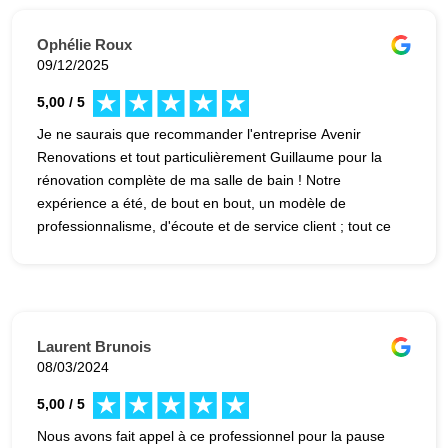
Ophélie Roux
09/12/2025
5,00 / 5
Je ne saurais que recommander l'entreprise Avenir
Renovations et tout particulièrement Guillaume pour la
rénovation complète de ma salle de bain ! Notre
expérience a été, de bout en bout, un modèle de
professionnalisme, d'écoute et de service client ; tout ce
que l'on attend d'un véritable entrepreneur. Dès le
départ, Guillaume s'est distingué par sa réactivité
exemplaire. Contrairement à d'autres professionnels qui
m'ont fait attendre trois longues semaines, Guillaume a
été immédiatement disponible et a compris l'urgence de
Laurent Brunois
ma situation (notamment la nécessité d'inclure le devis
08/03/2024
pour ma demande de prêt et l'état invivable de mon
5,00 / 5
ancienne salle de bain). Cette diligence a été cruciale !
De plus, la transparence sur le devis est totale. Fini les
Nous avons fait appel à ce professionnel pour la pause