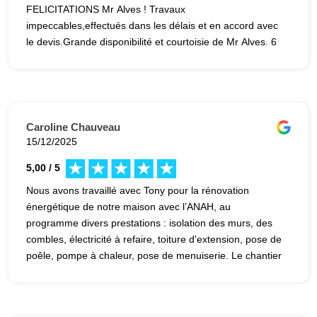
FELICITATIONS Mr Alves ! Travaux
impeccables,effectués dans les délais et en accord avec
le devis.Grande disponibilité et courtoisie de Mr Alves. 6
étoiles sur 5 !!
Caroline Chauveau
15/12/2025
5,00 / 5
Nous avons travaillé avec Tony pour la rénovation
énergétique de notre maison avec l’ANAH, au
programme divers prestations : isolation des murs, des
combles, électricité à refaire, toiture d'extension, pose de
poêle, pompe à chaleur, pose de menuiserie. Le chantier
s’est bien déroulé, les prestations ont été coordonnées
au mieux en fonction des impératifs de chacun, des
imprévus et des aléas des entreprises et enfin de nos