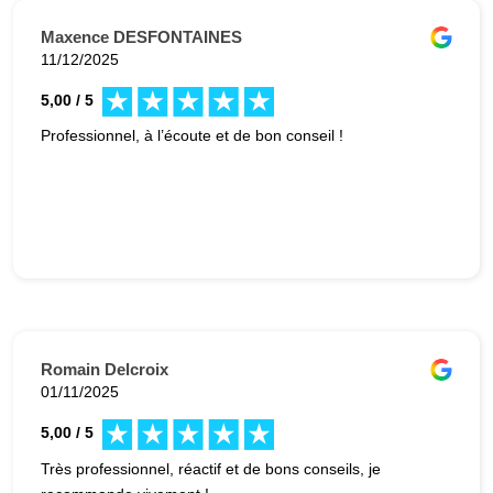
contraintes. Le résultat est à la hauteur de nos
espérances. Tony est très sympa et arrangeant, il a su
Maxence DESFONTAINES
rebondir pour que tout se passe au mieux !
11/12/2025
5,00 / 5
Professionnel, à l’écoute et de bon conseil !
Romain Delcroix
01/11/2025
5,00 / 5
Très professionnel, réactif et de bons conseils, je