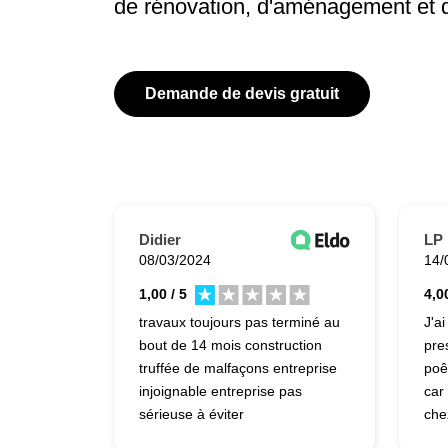
de rénovation, d'aménagement et 
Demande de devis gratuit
Didier
LP
08/03/2024
14/
1,00 / 5
4,00
travaux toujours pas terminé au
J'a
bout de 14 mois construction
pre
truffée de malfaçons entreprise
poêl
injoignable entreprise pas
car 
sérieuse à éviter
che
pos