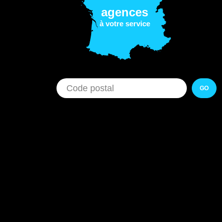
agences
à votre service
GO