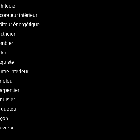
hitecte
orateur intérieur
diteur énergétique
ctricien
ombier
trier
aquiste
ntre intérieur
rreleur
arpentier
nuisier
rqueteur
çon
uvreur