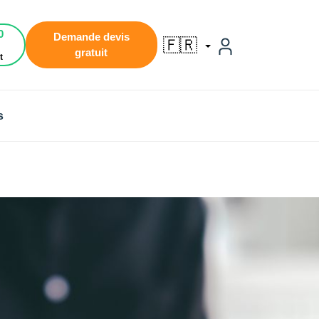
0
Demande devis
🇫🇷
gratuit
t
s