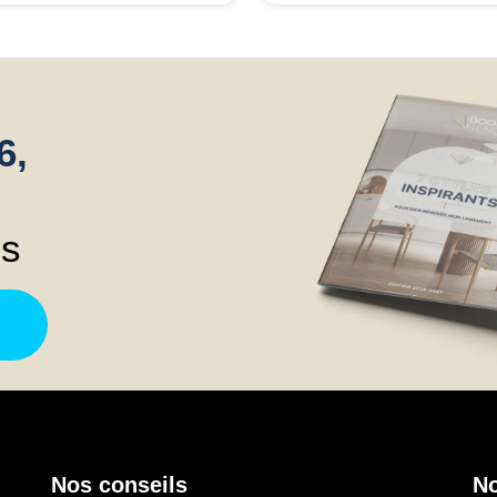
t le système de fumisterie.
reprenne les éléments du
 s'est très bien passé, je
dossier, mais une fois que tou
 très satisfait.
était réglé, il s'est montré
réactif et j'en suis très
satisfaite. Dans l'ensemble,
6,
c'est très bien, je peux donc l
recommander.
ns
Nos conseils
No