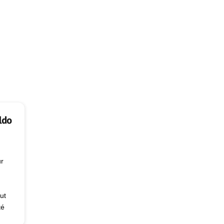
ur
ut
té