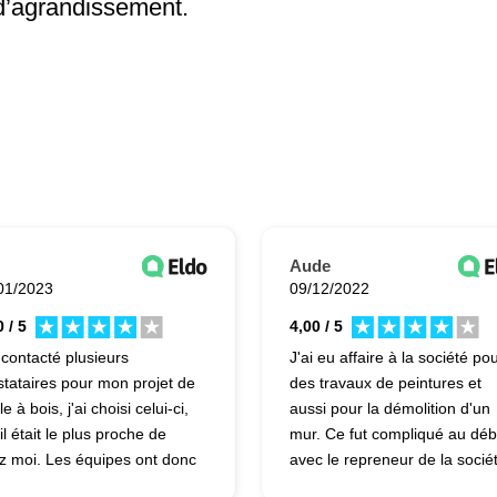
d’agrandissement.
Aude
01/2023
09/12/2022
 / 5
4,00 / 5
i contacté plusieurs
J'ai eu affaire à la société po
stataires pour mon projet de
des travaux de peintures et
e à bois, j'ai choisi celui-ci,
aussi pour la démolition d'un
il était le plus proche de
mur. Ce fut compliqué au déb
z moi. Les équipes ont donc
avec le repreneur de la socié
é mon poêle et ont monté
dans le sens où il fallait qu'il