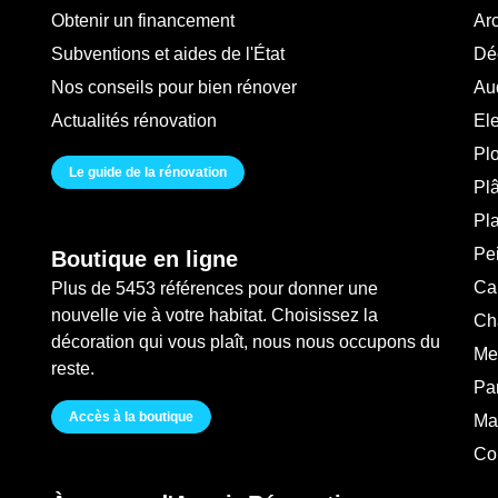
Obtenir un financement
Arc
Subventions et aides de l'État
Déc
Nos conseils pour bien rénover
Au
Actualités rénovation
Ele
Pl
Le guide de la rénovation
Plâ
Pl
Pei
Boutique en ligne
Ca
Plus de 5453 références pour donner une
nouvelle vie à votre habitat. Choisissez la
Ch
décoration qui vous plaît, nous nous occupons du
Me
reste.
Pa
Accès à la boutique
Ma
Co