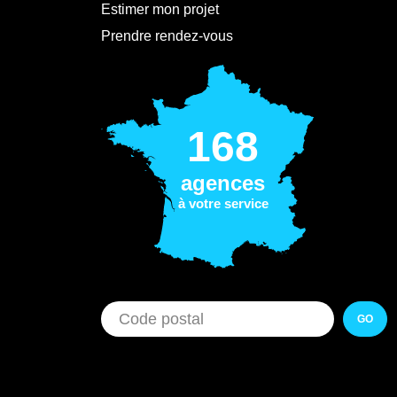
Estimer mon projet
Prendre rendez-vous
168
agences
à votre service
GO