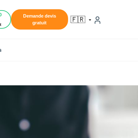
0
Demande devis
🇫🇷
gratuit
t
s