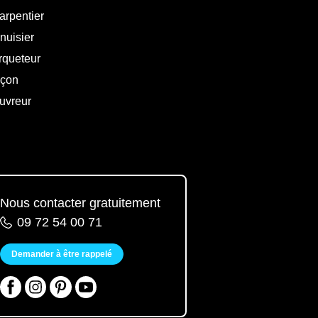
arpentier
nuisier
rqueteur
çon
uvreur
Nous contacter gratuitement
09 72 54 00 71
Demander à être rappelé