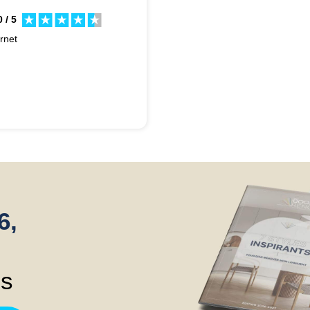
 / 5
ernet
6,
ns