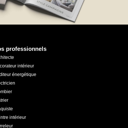
s professionnels
hitecte
orateur intérieur
diteur énergétique
ctricien
ombier
trier
aquiste
ntre intérieur
rreleur