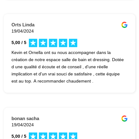
société qui est venue rapidement à fait les devis, le
nécessaire pour le permis à la mairie et les travaux vont
commencer, personnellement je ne ferai pas de pub pour
Avenir !
Orts Linda
19/04/2024
5,00 / 5
Kevin et Ornella ont su nous accompagner dans la
création de notre espace salle de bain et dressing. Dotée
d une qualité d écoute et de conseil , d'une réelle
implication et d'un vrai souci de satisfaire , cette équipe
est au top. A recommander chaudement .
bonan sacha
19/04/2024
5,00 / 5