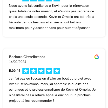
Nous avons fait confiance à Kevin pour la rénovation
quasi totale de notre maison, et n’avons pas regretté ce
choix une seule seconde. Kevin et Ornella ont été très à
l’écoute de nos besoins et envies et ont fait leur
maximum pour y accéder sans pour autant dépasser
notre budget. Nous avions peur à l’idée de débuter des
travaux qui nous semblaient énormes, et avons été mit
en confiance directement, ce qui a permit de traverser ce
chantier sereinement. Merci encore à eux deux pour ce
suivit magnifique, nous sommes on ne peut plus heureux
Barbara Gisselbrecht
dans notre nouveau chez nous ! Sacha et Clémence
14/02/2024
5,00 / 5
Je n'ai pas eu l'occasion d'aller au bout du projet avec
Avenir Rénovations, mais j'ai apprécié la qualité des
échanges et le professionnalisme de Kevin et Ornella. Je
n'hésiterai pas à refaire appel à eux pour un prochain
projet et à les recommander !