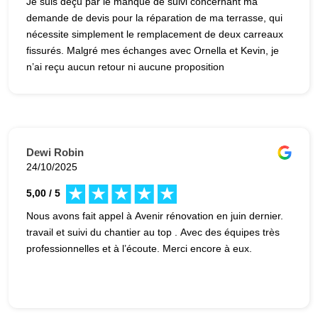
Je suis déçu par le manque de suivi concernant ma
demande de devis pour la réparation de ma terrasse, qui
nécessite simplement le remplacement de deux carreaux
fissurés. Malgré mes échanges avec Ornella et Kevin, je
n’ai reçu aucun retour ni aucune proposition
d’intervention à ce jour. J’aurais apprécié être informé,
même en cas d’impossibilité de prendre en charge les
travaux.
Dewi Robin
24/10/2025
5,00 / 5
Nous avons fait appel à Avenir rénovation en juin dernier.
travail et suivi du chantier au top . Avec des équipes très
professionnelles et à l’écoute. Merci encore à eux.