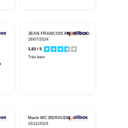
es
ns
JEAN FRANCOIS MONDIGLIO.
e
18/07/2024
ois
3,83 / 5
Très bien
r
a
nt
Marie MC BEROUD.
15/11/2023