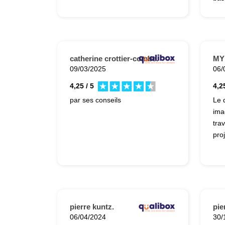
esca
fau
éva
cuve
catherine crottier-combe.
MY
09/03/2025
06/
4,25 / 5
4,25
par ses conseils
Le 
ima
tra
proj
pierre kuntz.
pie
06/04/2024
30/