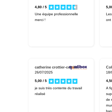
4,80 / 5
5,00
Une équipe professionnelle
Les
merci !
ont 
catherine crottier-combe.
Col
26/07/2025
18/
5,00 / 5
4,50
je suis très contente du travail
A f
réalisé
sup
de 
mur
bas