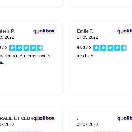
deric P.
Emile F.
09/2022
17/09/2022
 / 5
4,83 / 5
tretien a eté interressant et
tres bien
ial .
RALIE ET CEDRIC B.
.
07/2022
08/07/2022