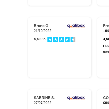
Bruno G.
Fre
21/10/2022
19/
4,40 / 5
4,50
l en
cord
SABRINE S.
CO
27/07/2022
09/