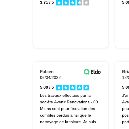
3,71 / 5
5,00
Fabien
Bri
06/04/2022
18/
5,00 / 5
5,00
Les travaux effectués par la
J'a
société Avenir Rénovations - 69
Ave
Mions sont pour l'isolation des
pou
combles perdus ainsi que le
pose
nettoyage de la toiture. Je suis
parf
entièrement ravi de la
l'e