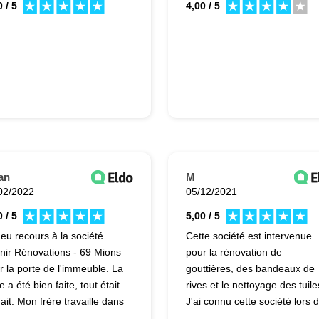
 / 5
4,00 / 5
an
M
02/2022
05/12/2021
 / 5
5,00 / 5
i eu recours à la société
Cette société est intervenue
nir Rénovations - 69 Mions
pour la rénovation de
r la porte de l'immeuble. La
gouttières, des bandeaux de
 a été bien faite, tout était
rives et le nettoyage des tuile
ait. Mon frère travaille dans
J'ai connu cette société lors 
ntreprise, c'est pour ça que
l'isolation de mes combles et