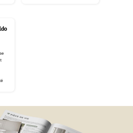
c
ise
t
té
,
est