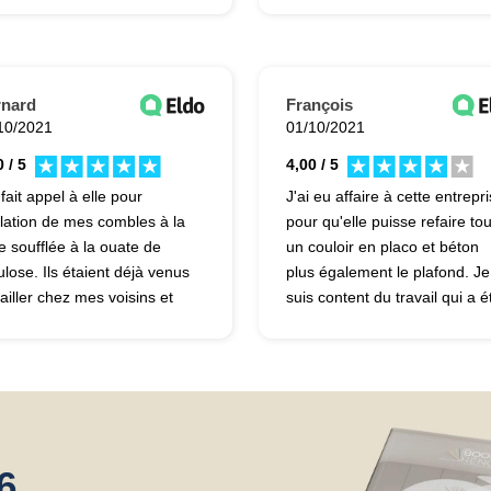
'ai choisie. Contact très
j'avais eu un bon contact ave
ple. C'était parfait au niveau
eux. Les travaux ont été
travail, je peux donc
réalisés parfaitement bien.
ommander la société.
D'ailleurs, si j'ai d'autres
rnard
François
travaux, je la rappellerai sans
10/2021
01/10/2021
hésiter.
 / 5
4,00 / 5
 fait appel à elle pour
J'ai eu affaire à cette entrepr
solation de mes combles à la
pour qu'elle puisse refaire tou
ne soufflée à la ouate de
un couloir en placo et béton
ulose. Ils étaient déjà venus
plus également le plafond. Je
vailler chez mes voisins et
suis content du travail qui a é
ais pu voir la qualité du
effectué, ils ont été minutieux
vail. Le commercial qui est
professionnels et tout a été
u chez moi m'a bien
nettoyé en fin de chantier. C'
eillé. L'intervention s'est
parfait, je serais même prêt à
s bien déroulée.
les reprendre.
6,