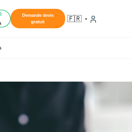
0
Demande devis
🇫🇷
gratuit
t
s