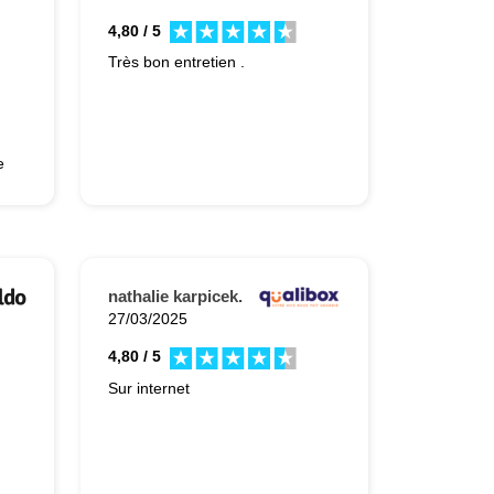
4,80 / 5
Très bon entretien .
e
.
Un
s
nathalie karpicek.
27/03/2025
4,80 / 5
Sur internet