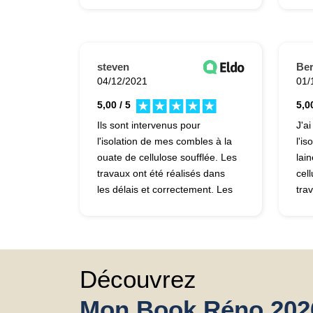
prestation, du travail et du
je l
résultat. C'est une société que
sim
je peux entièrement
du 
recommander.
rec
steven
Be
04/12/2021
01/
5,00 / 5
5,00
Ils sont intervenus pour
J'ai
l'isolation de mes combles à la
l'i
ouate de cellulose soufflée. Les
lai
travaux ont été réalisés dans
cell
les délais et correctement. Les
tra
techniciens ont fait attention au
j'av
point d'électricité. Le rendu est
tra
génial.
ven
cons
trè
Découvrez
Mon Book Réno 202