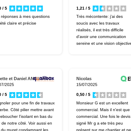
 / 5
1,21 / 5
 réponses à mes questions
Très mécontente: j'ai des
été claire et précise
soucis avec les travaux
réalisés, il est très difficile
d'avoir une communication
sereine et une vision objectiv
sur les sources du problèmes
Beaucoup de mauvaise foi. 
digicode qui ne fonctionne pa
6 mois après l'installation....je
ne recommande pas cet
ette et Daniel ANGUIANO.
Nicolas
artisan.
07/2025
15/07/2025
 / 5
0,50 / 5
ignoler pour une fin de travaux
Monsieur G est un excellent
erbe. Côté pilier mettre avant
commercial. Mais il n'est que
reboucher l'isolant en bas du
commercial. Une fois le devis
 de notre côté. Voir aussi en
signé Mr g a ete très peu
 du muret condamnant les
présent sur me chantier et ne