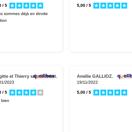
 / 5
5,00 / 5
s sommes déjà en étroite
tion
gitte et Thierry saint bonnet.
Amélie GALLIOZ.
01/2023
19/11/2022
 / 5
5,00 / 5
s bien