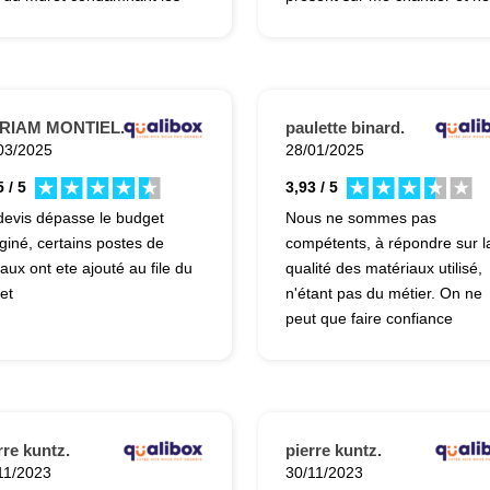
liers au fond du jardin s'il ne
s'est manifesté uniquement
drait pas percer un trou pour
pour réclamer le règlement d
cuer l'eau de pluie. Cela fait
factures. La majorité de mes
tte .
inquiétudes face aux malfaço
constatées lors du chantier
RIAM MONTIEL.
paulette binard.
sont restées sans réponse. L
03/2025
28/01/2025
chantier qui devait durer 2 m
 / 5
3,93 / 5
a "fini" avec 6mois de
devis dépasse le budget
Nous ne sommes pas
retard.Cerise sur le gâteau M
giné, certains postes de
compétents, à répondre sur l
G me reclame un règlement
vaux ont ete ajouté au file du
qualité des matériaux utilisé,
pour des prestations qu'il n o
et
n'étant pas du métier. On ne
pas été réalisées .
peut que faire confiance
rre kuntz.
pierre kuntz.
11/2023
30/11/2023