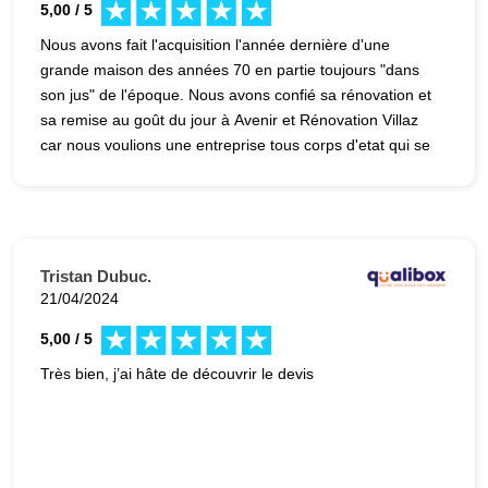
5,00 / 5
Nous avons fait l'acquisition l'année dernière d'une
grande maison des années 70 en partie toujours "dans
son jus" de l'époque. Nous avons confié sa rénovation et
sa remise au goût du jour à Avenir et Rénovation Villaz
car nous voulions une entreprise tous corps d'etat qui se
chargerait de coordonner les différents corps de métiers.
Nous sommes très heureux du résultat qui correspond
parfaitement à nos attentes. Les différents
professionnels, plombiers, électriciens, peintres,
plaquistes, menuisiers et chauffagistes ont fait un travail
Tristan Dubuc.
soigné et sérieux. Nous remercions Matthieu Gey et nous
21/04/2024
remercions tout particulièrement Maxime Boyer qui a été,
5,00 / 5
et continue d'être, très à l'écoute, sympathique, et surtout
très réactif et qui a su immédiatement adresser nos
Très bien, j’ai hâte de découvrir le devis
préoccupations et répondre à nos questions avec
beaucoup de patience et de professionalisme. Nous
recommandons sans hésitation cette entreprise pour vos
travaux de rénovation!