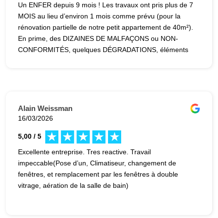
Un ENFER depuis 9 mois ! Les travaux ont pris plus de 7
MOIS au lieu d’environ 1 mois comme prévu (pour la
rénovation partielle de notre petit appartement de 40m²).
En prime, des DIZAINES DE MALFAÇONS ou NON-
CONFORMITÉS, quelques DÉGRADATIONS, éléments
manquants, problèmes dissimulés (volontairement ou
non), ainsi que des soucis plus GRAVES (risques
structurels, sécurité électrique et NON-RESPECT DES
NORMES). Un MUR POTENTIELLEMENT PORTEUR a
été retiré (sans étude préalable par un ingénieur
Alain Weissman
structure et donc NON COUVERT par la GARANTIE
16/03/2026
DÉCENNALE). Cela peut entraîner pour nous des coûts
5,00 / 5
exorbitants en cas de dommages dans le reste de
l’immeuble. Nous avons dû faire intervenir un HUISSIER
Excellente entreprise. Tres reactive. Travail
pour faire constater les problèmes visibles, car
impeccable(Pose d’un, Climatiseur, changement de
l’entreprise ne voulait pas prendre nos réserves (ni nous
fenêtres, et remplacement par les fenêtres à double
rendre nos clés) tant que nous protestions. L’intervention
vitrage, aération de la salle de bain)
d’un électricien extérieur et l’avis d’un BET se sont
avérés indispensables pour révéler de nombreux
problèmes. La chape a été coulée sans notre