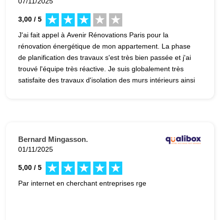
07/11/2025
3,00 / 5
J'ai fait appel à Avenir Rénovations Paris pour la
rénovation énergétique de mon appartement. La phase
de planification des travaux s'est très bien passée et j'ai
trouvé l'équipe très réactive. Je suis globalement très
satisfaite des travaux d'isolation des murs intérieurs ainsi
que de l'installation d'une VMC hygroréglable, mais j'ai
été déçue par le peu d'attention aux détails: cable
internet sectionné par erreur, meuble de cuisine
dépareillé, problèmes d'interrupteur, poignées de porte
dépareillées etc... ces problèmes ont pour la plupart été
Bernard Mingasson.
rapidement rectifiés, mais à cause d'eux j'hésiterai à faire
01/11/2025
appel à cette entreprise à l'avenir.
5,00 / 5
Par internet en cherchant entreprises rge