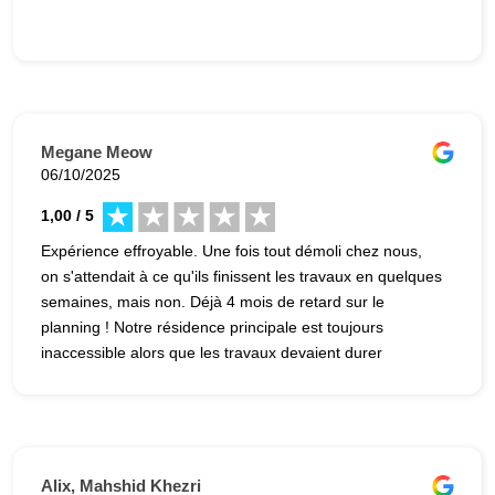
Megane Meow
06/10/2025
1,00 / 5
Expérience effroyable. Une fois tout démoli chez nous,
on s'attendait à ce qu'ils finissent les travaux en quelques
semaines, mais non. Déjà 4 mois de retard sur le
planning ! Notre résidence principale est toujours
inaccessible alors que les travaux devaient durer
quelques semaines. Au bout de 6 semaines, ils nous
déclaraient avec le sourire qu'ils n'avaient travaillés que
l'équivalent de 2 jours (je dirais une semaine à vrai dire).
Le rythme n'a pas accéléré depuis, malgré la promesse
constante de "terminer dans 2-3 semaines" depuis le
Alix, Mahshid Khezri