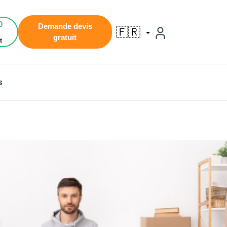
0
Demande devis
🇫🇷
gratuit
t
s