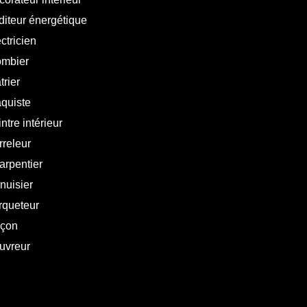
diteur énergétique
ctricien
ombier
trier
aquiste
ntre intérieur
rreleur
arpentier
nuisier
rqueteur
çon
uvreur