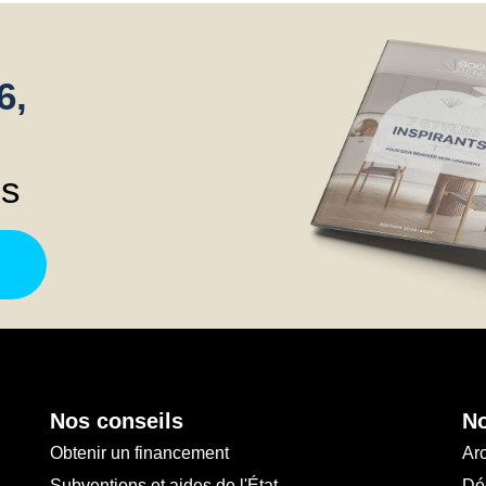
6,
ns
Nos conseils
No
Obtenir un financement
Arc
Subventions et aides de l'État
Déc