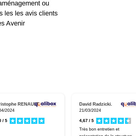
d'aménagement ou
 les les avis clients
es Avenir
ristophe RENAULT.
David Radzicki.
04/2024
21/03/2024
 / 5
4,67 / 5
Très bon entretien et