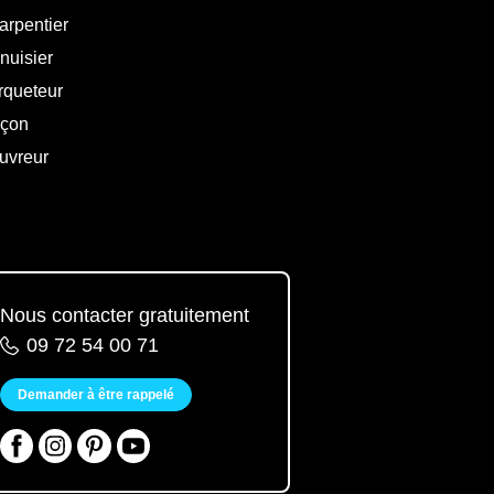
arpentier
nuisier
rqueteur
çon
uvreur
Nous contacter gratuitement
09 72 54 00 71
Demander à être rappelé