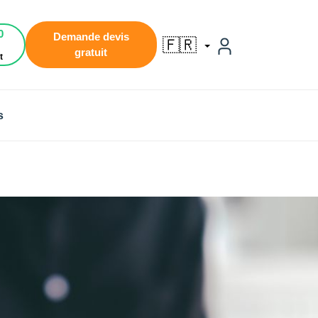
0
Demande devis
🇫🇷
gratuit
t
s