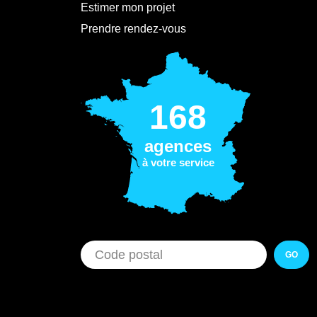
Estimer mon projet
Prendre rendez-vous
168
agences
à votre service
GO