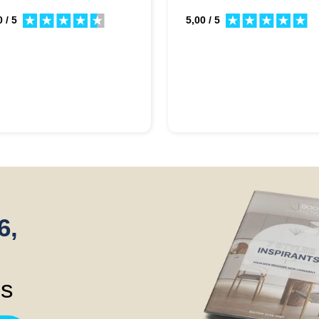
 / 5
5,00 / 5
6,
ns