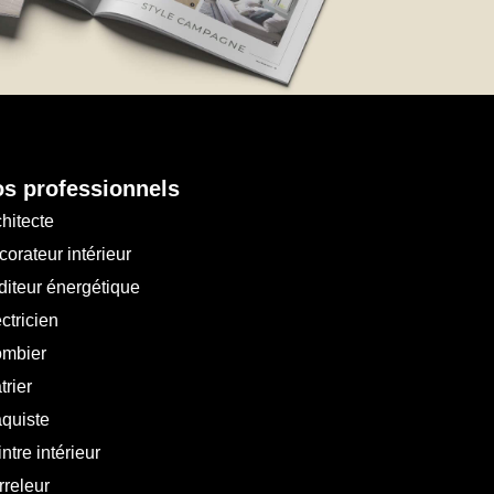
s professionnels
hitecte
orateur intérieur
diteur énergétique
ctricien
ombier
trier
aquiste
ntre intérieur
rreleur