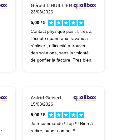
raisonnable et l’ambiance était
Gérald L'HUILLIER.
familiale et professionnelle.
23/03/2026
Nous sommes ravis du résultat
5,00 / 5
et les recommandons sans
Contact physique positif, très a
hésiter. Encore merci à Cédric
l'écoute quand aux travaux a
pour le devis, et à Jamison et
réaliser , efficacité a trouver
son équipe pour la réalisation
des solutions, sans la volonté
et le suivi des travaux de A à Z.
de gonfler la facture. Très bien.
Astrid Geisert.
15/03/2026
5,00 / 5
Je recommande ! Top !!! Rien à
e
redire, super contact !!!