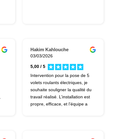
Hakim Kahlouche
03/03/2026
5,00 / 5
Intervention pour la pose de 5
volets roulants électriques, je
souhaite souligner la qualité du
,
travail réalisé. L’installation est
propre, efficace, et l’équipe a
ge
su s’adapter sans difficulté aux
murs irréguliers. J’apprécie
également qu’ils aient accepté
u
d’installer des moustiquaires,