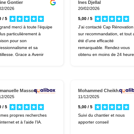
début à la fin. Le chantier a
ine Gontier
Ines Djellal
toujours été propre, avec les
02/2026
20/02/2026
déchets évacués chaque jour
 / 5
5,00 / 5
ce qui est vraiment
grand merci à toute l’équipe
J’ai contacté Cap Rénovation
appréciable. La qualité de
plus particulièrement à
sur recommandation, et tout 
réalisation est irréprochable, 
ison pour son
été d’une efficacité
travail est soigné et le résulta
fessionnalisme et sa
remarquable. Rendez-vous
dépasse nos attentes. Je
tillesse. Grace a Avenir
obtenu en moins de 24 heur
recommande les yeux fermés
ovations 78 ma maman est
avec Jamison et Cédric, deux
Énorme merci à CAP
ormais sortie de son statut
professionnels extrêmement
Rénovation de m’avoir rendu
passoire énergétique et
sérieux, à l’écoute et
une maison saine et
t le premier hiver où elle n’a
rassurants. À peine le rendez-
magnifique !
 froid! Résultat au top,
vous effectué, j’ai reçu un dev
manuelle Masson.
Mohammed Cheikh.
son plus confortable et
ultra détaillé sous 24 heures,
12/2025
11/12/2025
ux isolée.
signé hier, avec une
 / 5
5,00 / 5
intervention prévue dès lundi.
 mes propres recherches
Suivi du chantier et nous
Suite à un important dégât d
internet et à l'aide l'IA.
apporter conseil
eaux qui m’empêche
actuellement de vivre chez m