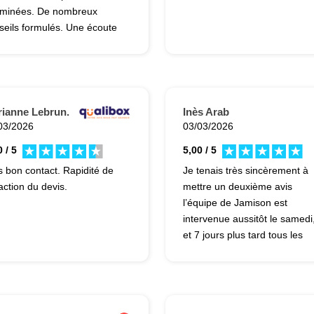
minées. De nombreux
seils formulés. Une écoute
ntive...
ianne Lebrun.
Inès Arab
03/2026
03/03/2026
 / 5
5,00 / 5
s bon contact. Rapidité de
Je tenais très sincèrement à
action du devis.
mettre un deuxième avis
l’équipe de Jamison est
intervenue aussitôt le samedi
et 7 jours plus tard tous les
travaux sont terminés, ména
compris ! Les ouvriers ont été
impeccables : très polis,
ponctuels et professionnels d