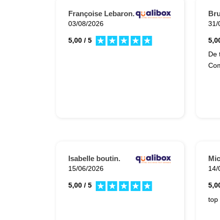
Françoise Lebaron.
Bru
03/08/2026
31/
5,00 / 5
5,00
De 
Com
Isabelle boutin.
Mic
15/06/2026
14/
5,00 / 5
5,00
top