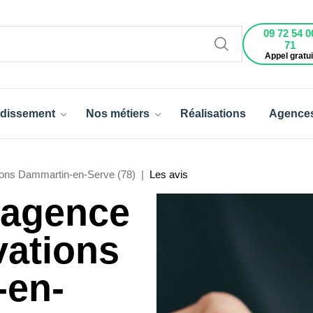
09 72 54 0
71
Appel gratui
dissement
Nos métiers
Réalisations
Agence
ons Dammartin-en-Serve (78)
Les avis
l'agence
vations
-en-