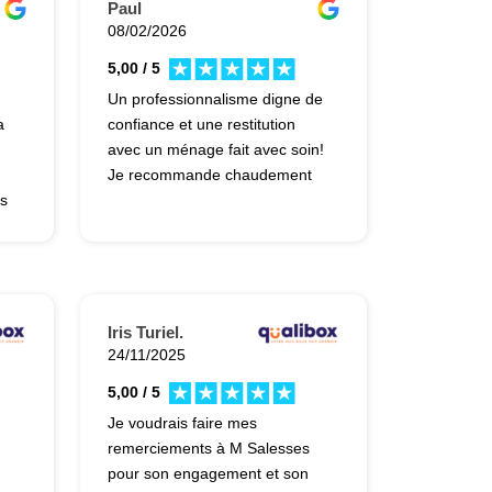
bien que cela n’était pas prévu.
Paul
Merci pour votre
08/02/2026
,
professionnalisme.
5,00 / 5
Un professionnalisme digne de
a
confiance et une restitution
le
avec un ménage fait avec soin!
t
Je recommande chaudement
es
 !
is
Iris Turiel.
24/11/2025
5,00 / 5
Je voudrais faire mes
es
remerciements à M Salesses
pour son engagement et son
oi,