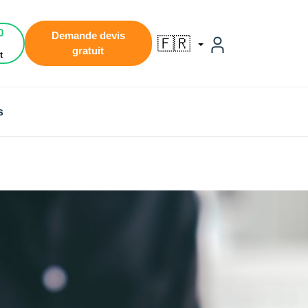
0
Demande devis
🇫🇷
gratuit
t
s