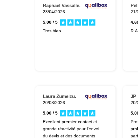
rés
Raphael Vassalle.
Pel
attentes. U
23/04/2026
21/
Céd
5,00 / 5
4,60
parf
Tres bien
R.A
touj
de 
gra
éch
ras
projet. Le travai
ave
pro
ref
hés
Laura Zumelzu.
JP 
20/03/2026
20/
Nou
ent
5,00 / 5
5,00
Excellent premier contact et
Pro
grande réactivité pour l'envoi
pro
du devis et des documents
par