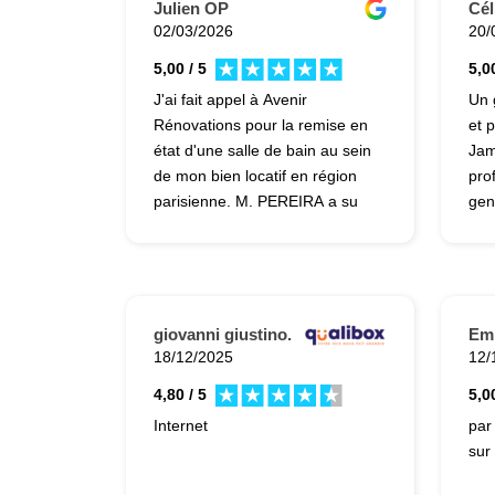
Julien OP
Cél
02/03/2026
20/
5,00 / 5
5,00
J'ai fait appel à Avenir
Un 
Rénovations pour la remise en
et 
état d'une salle de bain au sein
Jam
de mon bien locatif en région
pro
parisienne. M. PEREIRA a su
gen
prendre en charge ma
rén
demande avec réactivité et à
dés
su me débloquer une situation
de 
qui trainait depuis plus de 6
c’es
mois. Le planning des travaux
pas
giovanni giustino.
Em
a été respecté, la transparence
mai
18/12/2025
12/
a été totale vis à vis de
mie
4,80 / 5
5,00
l'avancement des travaux,
Internet
par
sérieux et qualité de mise en
sur 
œuvre sont au RDV. La cerise
sur le gâteau, gestion du