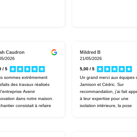
ah Caudron
Mildred B
05/2026
21/05/2026
 / 5
5,00 / 5
s sommes extrêmement
Un grand merci aux équipes 
sfaits des travaux réalisés
Jamison et Cédric. Sur
 l’entreprise Avenir
recommandation, j’ai fait app
ovation dans notre maison.
à leur expertise pour une
hantier consistait à refaire
isolation intérieure, la pose
 sols et les murs, rénover les
d’une VMC ainsi que différen
aliers, créer une salle de
travaux de plomberie. Ils sont
che ainsi que réaliser des
de très bons conseils, réactif
vaux de plomberie, et le
et s’adaptent à toutes les