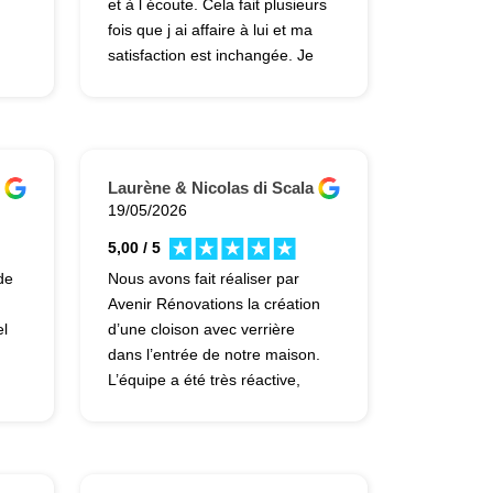
et à l écoute. Cela fait plusieurs
fois que j ai affaire à lui et ma
satisfaction est inchangée. Je
le recommande vivement.
Laurène & Nicolas di Scala
19/05/2026
5,00 / 5
de
Nous avons fait réaliser par
Avenir Rénovations la création
el
d’une cloison avec verrière
dans l’entrée de notre maison.
L’équipe a été très réactive,
ts
agréable et disponible tout au
long du chantier, notamment
s
concernant le planning. Le
travail est de qualité, le prix