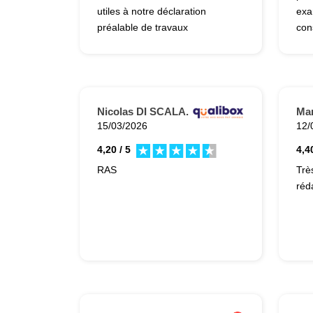
utiles à notre déclaration
exa
préalable de travaux
con
atte
Nicolas DI SCALA.
Mar
15/03/2026
12/
4,20 / 5
4,40
RAS
Trè
réd