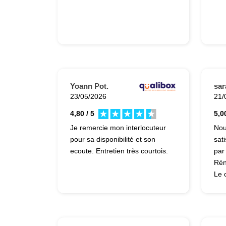
Yoann Pot.
sar
23/05/2026
21/
4,80 / 5
5,00
Je remercie mon interlocuteur
Nou
pour sa disponibilité et son
sati
ecoute. Entretien très courtois.
par
Rén
Le c
les
esc
dou
tra