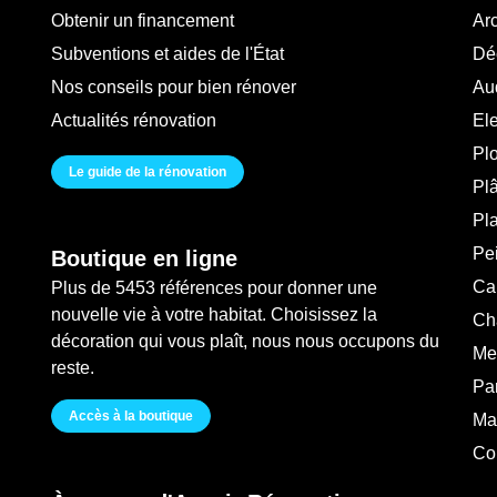
Obtenir un financement
Arc
Subventions et aides de l'État
Déc
Nos conseils pour bien rénover
Au
Actualités rénovation
Ele
Pl
Le guide de la rénovation
Plâ
Pl
Pei
Boutique en ligne
Ca
Plus de 5453 références pour donner une
nouvelle vie à votre habitat. Choisissez la
Ch
décoration qui vous plaît, nous nous occupons du
Me
reste.
Pa
Accès à la boutique
Ma
Co