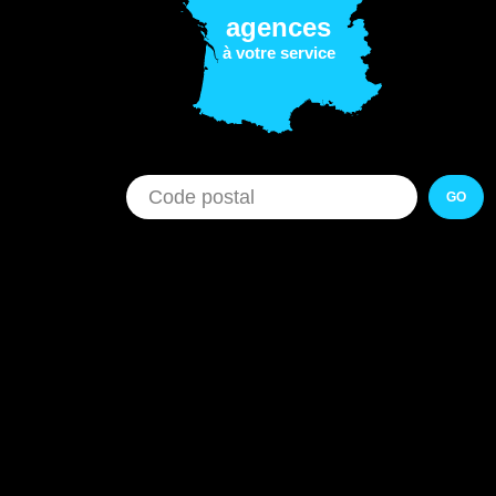
agences
à votre service
GO