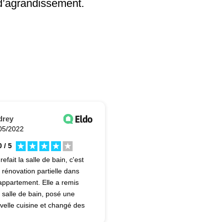
d’agrandissement.
drey
05/2022
 / 5
 refait la salle de bain, c'est
 rénovation partielle dans
appartement. Elle a remis
 salle de bain, posé une
velle cuisine et changé des
êtres en simple vitrage pour