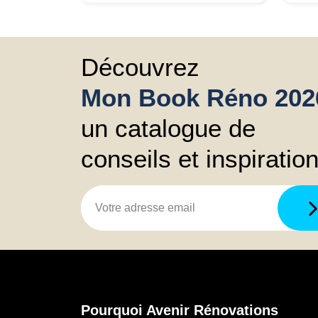
des d
venu
j'ai
Int
Découvrez
dev
Mon Book Réno 202
mais
bie
un catalogue de
pri
sch
conseils et inspiratio
me 
choi
crit
eng
été
que
rec
Pourquoi Avenir Rénovations