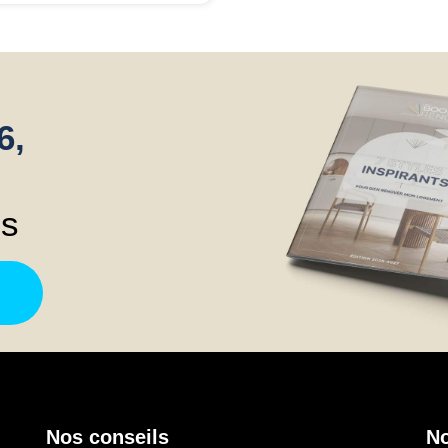
oubles vitrages. J'en suis
 à travailler avec elle car
 fait une recherche sur
ernet et j'ai demandé des
is. J'en ai contacté d'autres
6,
 elle a été réactive et j'ai
n aimé que le commercial ait
s le temps de faire des
émas pour que je puisse
ns
projeter, ça m'a aidé pour
sir l'entreprise. C'était un
ère important. Les
agements de la société ont
 respectés, il ne manque
 quelques finitions, mais, à
ommander.
Nos conseils
No