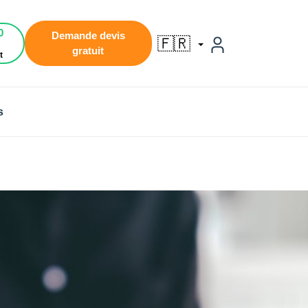
0
Demande devis
🇫🇷
gratuit
t
s