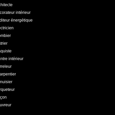
hitecte
orateur intérieur
diteur énergétique
ctricien
ombier
trier
aquiste
ntre intérieur
rreleur
arpentier
nuisier
rqueteur
çon
uvreur