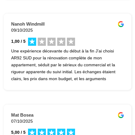
Nanoh Windmill
09/10/2025
1,00 / 5
Une expérience décevante du début à la fin J’ai choisi
AR92 SUD pour la rénovation complète de mon
appartement, séduit par le sérieux du commercial et la
rigueur apparente du suivi initial. Les échanges étaient
clairs, les prix dans mon budget, et les arguments
techniques convaincants. Malheureusement, la réalité du
chantier a été tout autre. - Retard de près de 10
semaines, sans justification valable. - Finitions bâclées :
peinture approximative, détails négligés. - Parquet refait
une fois à leurs frais, preuve d’un manque flagrant de
Mat Bosea
savoir-faire dès la première pose. - Placards de qualité
07/10/2025
médiocre, loin des standards attendus pour une
5,00 / 5
rénovation complète. - Et la liste est longue : je m’arrête