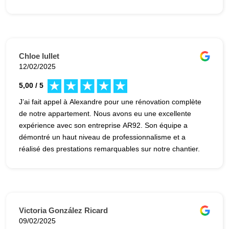
ont été très pros tout du long et ont même fini avant la
date prévue ! Ils restent à disposition, même après le
chantier si un souci survient, ce qui n’est pas toujours
promis quand on fait des travaux.
Chloe lullet
12/02/2025
5,00 / 5
J’ai fait appel à Alexandre pour une rénovation complète
de notre appartement. Nous avons eu une excellente
expérience avec son entreprise AR92. Son équipe a
démontré un haut niveau de professionnalisme et a
réalisé des prestations remarquables sur notre chantier.
Chaque étape du projet a été exécutée avec soin et
précision. Alexandre a été très présent pendant la durée
des travaux et très réactif à chacune de nos demandes.
Je recontacterai Alexandre pour des prochains travaux et
je recommande vivement ses services.
Victoria González Ricard
09/02/2025