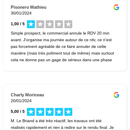
Le Briand, citant la norme DTU 59.1, la qualité des
Pisonero Mathieu
finitions s’apprécie uniquement à travers une lumière
30/01/2024
naturelle, à 2m du support sous un angle de 70 degrés.
1,00 / 5
Je vous laisse juges …
Simple prospect, le commercial annule le RDV 20 min
avant. J'organise ma journée autour de ce rdv, ce n'est
pas forcement agréable de ce faire annuler de cette
manière (mais très poliment tout de même) mais surtout
cela ne donne pas un gage de sérieux dans une phase
où l'on doit donner des garanties et de la confiance alors
que l'on n'est pas encore client... Donne une très
mauvaise image de ce qu'aurait été une collaboration
(certainement biaisais... Mais c'est mon expérience...).
Charly Moriceau
20/01/2024
5,00 / 5
M. Le Briand a été très réactif, les travaux ont été
réalisés rapidement et rien à redire sur le rendu final. Je