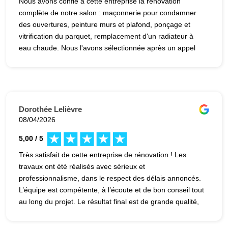
Nous avons confié à cette entreprise la rénovation
complète de notre salon : maçonnerie pour condamner
des ouvertures, peinture murs et plafond, ponçage et
vitrification du parquet, remplacement d'un radiateur à
eau chaude. Nous l'avons sélectionnée après un appel
d'offres auprès de plusieurs entreprises de rénovation
grâce à un très bon positionnement financier et la
garantie d'avoir un bon suivi des travaux même en cas
de défaillance d'un corps de métier. Heureusement, nous
n'avons pas eu besoin de recourir à ce service car le
Dorothée Lelièvre
chantier s'est déroulé comme prévu : date de démarrage
08/04/2026
et durée du chantier respectées, qualités humaine et
5,00 / 5
technique des différents intervenants, aucune réserve à
signaler lors de la réception des travaux. Bref, un
Très satisfait de cette entreprise de rénovation ! Les
chantier bien mené comme on voudrait qu'il le soit à
travaux ont été réalisés avec sérieux et
chaque fois. Nous recommandons cette entreprise.
professionnalisme, dans le respect des délais annoncés.
L’équipe est compétente, à l’écoute et de bon conseil tout
au long du projet. Le résultat final est de grande qualité,
avec des finitions soignées. Chantier propre et bien
organisé, ce qui est très appréciable. Je recommande