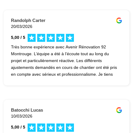
sans hésiter pour tous vos projets de rénovation
Randolph Carter
20/03/2026
5,00 / 5
Très bonne expérience avec Avenir Rénovation 92
Montrouge. L’équipe a été à l’écoute tout au long du
projet et particulièrement réactive. Les différents
ajustements demandés en cours de chantier ont été pris
en compte avec sérieux et professionnalisme. Je tiens
aussi à souligner l’implication de Monsieur Azem, qui a
su gérer les points qui m’ont initialement posé question et
apporter des solutions adaptées. Au final, un
accompagnement efficace et un résultat à la hauteur des
attentes. Je recommande.
Batocchi Lucas
10/03/2026
5,00 / 5