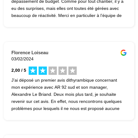
dépassement de budget. Comme pour tout chantier, il y a
eu des surprises, mais elles ont toutes été gérées avec
beaucoup de réactivité. Merci en particulier à l’équipe de
Khaled qui a effectué un travail de qualité, et toujours
dans la bonne humeur.
Florence Loiseau
03/02/2024
2,00 / 5
J’ai déposé un premier avis dithyrambique concernant
mon expérience avec AR 92 sud et son manager,
Alexandre Le Briand. Deux mois plus tard, je souhaite
revenir sur cet avis. En effet, nous rencontrons quelques
problèmes pour lesquels il ne nous est proposé aucune
solution par l’entreprise notamment une absence de
pression dans nos robinets qui n’a pas été signalée lors
de la réception des travaux et une très mauvaise qualité
de finition. Soyez vigilants sur ce denier point. D’après M.