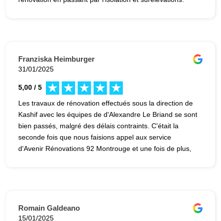
Franziska Heimburger
31/01/2025
5,00 / 5
Les travaux de rénovation effectués sous la direction de
Kashif avec les équipes de d'Alexandre Le Briand se sont
bien passés, malgré des délais contraints. C'était la
seconde fois que nous faisions appel aux service
d'Avenir Rénovations 92 Montrouge et une fois de plus,
les résultats sont pleinement satisfaisants et les délais
respectés. À vrai dire la livraison a eu lieu avant la date
prévue - malgré quelques réserves levées ultérieures.
Bref, satisfait sur toute la ligne, nous comptons bien faire
appel à eux une troisième fois si l'occasion se présente !
Romain Galdeano
15/01/2025