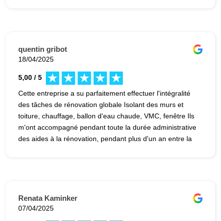
première rencontre et l'achèvement des travaux Je
recommande vivement cette entreprise pour vos travaux
!
quentin gribot
18/04/2025
5,00 / 5
Cette entreprise a su parfaitement effectuer l'intégralité
des tâches de rénovation globale Isolant des murs et
toiture, chauffage, ballon d'eau chaude, VMC, fenêtre Ils
m'ont accompagné pendant toute la durée administrative
des aides à la rénovation, pendant plus d'un an entre la
première rencontre et l'achèvement des travaux Je
recommande vivement cette entreprise pour vos travaux
!
Renata Kaminker
07/04/2025