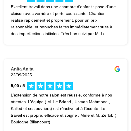
là... Six mois après la fin des travaux, un problème
Excellent travail dans une chambre d'enfant : pose d'une
électrique dans la cuisine survient. Réponse du
cloison avec verrière et porte coulissante. Chantier
responsable : « Ce n’est pas au devis, nous
réalisé rapidement et proprement, pour un prix
n’intervenons pas. » Pourtant, c’est bien eux qui ont
raisonnable, et retouches faites immédiatement suite à
modifié cette prise. Leur logique est implacable, mais
des imperfections initiales. Très bon suivi par M. Le
totalement déconnectée du bon sens. Et pour couronner
Briand. Seule une petite incompréhension sur l'un des
le tout : la clé de l’immeuble perdue pendant les travaux.
devis a fait que nous avons payé légèrement plus
Le remboursement, pourtant convenu, est devenu un
qu'imaginé, mais cela restait très acceptable. Je
parcours du combattant, avec des exigences internes
recommande très fortement !
absurdes (inscription du serrurier sur une plateforme
Anita Anita
privée) qui bloquent le paiement. En résumé, un manque
22/09/2025
de professionnalisme à tous les niveaux, que je n’avais
5,00 / 5
pas anticipé. Je déconseille vivement cette entreprise à
quiconque cherche un prestataire fiable pour des travaux
L’extension de notre salon est réussie, conforme à nos
de rénovation.
attentes. L’équipe ( M. Le Briand , Usman Mahmood ,
Kalled et ses ouvriers) est réactive et à l’écoute. Le
travail est propre, efficace et soigné . Mme et M. Zerbib (
Boulogne Billancourt)