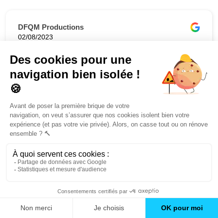
DFQM Productions
02/08/2023
5,00 / 5
Nous avons travaillé avec Avenir Rénovations pour des
travaux dans nos bureaux et nous sommes extrêmement
satisfaits. Respect des délais, des demandes,
propositions... Nous conseillons !
cel ber
31/07/2023
5,00 / 5
Très bon rendu, très bonne communication et de