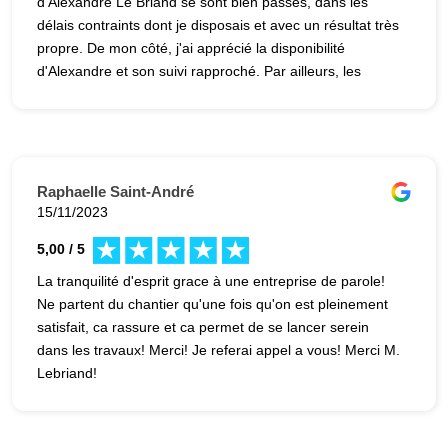
d'Alexandre Le Briand se sont bien passés, dans les
délais contraints dont je disposais et avec un résultat très
propre. De mon côté, j'ai apprécié la disponibilité
d'Alexandre et son suivi rapproché. Par ailleurs, les
voisins m'ont transmis leurs compliments concernant le
peu de bruit et de nuisances pendant les travaux. J'ai
également profité de la réactivité d'Avenir Rénovations
Montrouge pour les quelques retouches à réaliser à la fin
des travaux. Globalement, je suis très satisfait de ces
Raphaelle Saint-André
travaux et je serai ravi de confier mes prochains travaux
15/11/2023
à Alexandre !
5,00 / 5
La tranquilité d'esprit grace à une entreprise de parole!
Ne partent du chantier qu'une fois qu'on est pleinement
satisfait, ca rassure et ca permet de se lancer serein
dans les travaux! Merci! Je referai appel a vous! Merci M.
Lebriand!