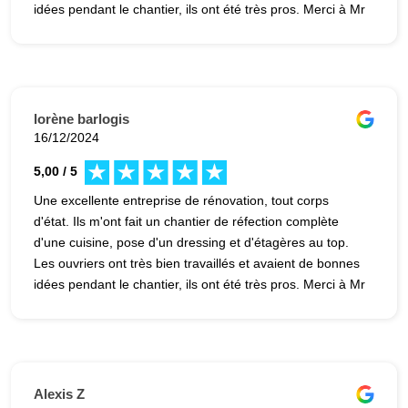
idées pendant le chantier, ils ont été très pros. Merci à Mr
Kashif Basharat, le chef de chantier pour son suivi. Ils
restent à disposition, même après le chantier si un soucis
survient. Merci aussi à Mr Alexandre Le Briand. Je
recommande. une excellente communication, de bons
conseils et un chantier parfaitement exécuté.
lorène barlogis
16/12/2024
5,00 / 5
Une excellente entreprise de rénovation, tout corps
d'état. Ils m'ont fait un chantier de réfection complète
d'une cuisine, pose d'un dressing et d'étagères au top.
Les ouvriers ont très bien travaillés et avaient de bonnes
idées pendant le chantier, ils ont été très pros. Merci à Mr
Kashif Basharat, le chef de chantier pour son suivi. Ils
restent à disposition, même après le chantier si un soucis
survient. Merci aussi à Mr Alexandre Le Briand. Je
recommande. une excellente communication, de bons
conseils et un chantier parfaitement exécuté.
Alexis Z