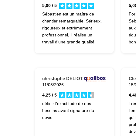
5,00 / 5
5,00
Sébastien est un maître de
For
chantier remarquable. Sérieux,
Séb
rigoureux et extrêmement
aux
professionnel, il réalise un
équ
travail d’une grande qualité
bon
avec un souci du détail
imp
remarquable. Toujours
esp
disponible, à l’écoute et de bon
san
conseil, il sait instaurer une
viv
relation de confiance tout au
christophe DELIOT.
Cle
long du chantier. Son
11/05/2026
15/
professionnalisme, son sens de
4,25 / 5
4,40
l’organisation et sa bonne
définir l'exactitude de nos
Trè
humeur font toute la différence.
besoins avant signature du
l'en
Le résultat est à la hauteur des
devis
qu'
attentes, voire au-delà. Je
pro
recommande Sébastien sans la
dev
moindre hésitation à toute