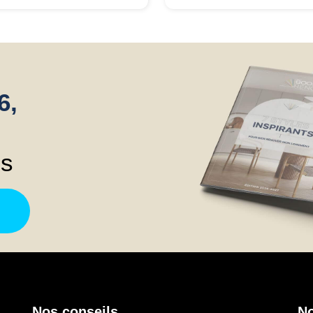
s en train de comparer le
respectés et rendu impeccabl
is et d’en analyser les
Le résultat est à la fois
ails. Je préfère donc
fonctionnel et moderne,
tacter mon manager un peu
exactement ce que je
 tard, lorsque j’aurai une
souhaitais pour accueillir mes
6,
ion plus précise pour décider
patients, tout en respectant
nous avançons ou non avec
mes souhaits. Je recomman
devis. Dans tous les cas, je
sans hésiter (Photos
prévois pas de réaliser
avant/après)
ns
tégralité des travaux. Il
ntéresserait donc de savoir
ls sont les travaux
imums à effectuer pour
liorer le DPE (et vers quelle
tre). Bien cordialement,
rgo
Nos conseils
No