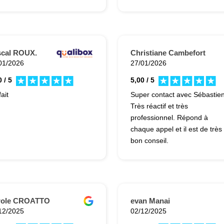
scal ROUX.
Christiane Cambefort
01/2026
27/01/2026
 / 5
5,00 / 5
ait
Super contact avec Sébastien
Très réactif et très
professionnel. Répond à
chaque appel et il est de très
bon conseil.
role CROATTO
evan Manai
12/2025
02/12/2025