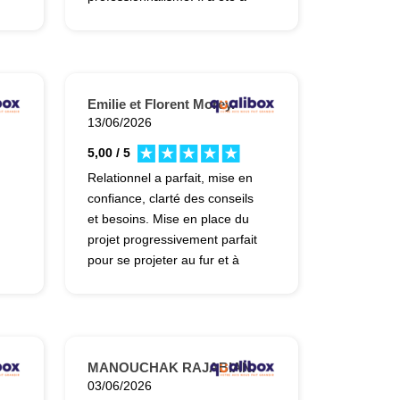
l'écoute et a fourni des
explications claires, précises et
dans mon intérêt. Je suis très
satisfait de cette prestation, qui
a été à la hauteur de mes
Emilie et Florent Morey.
attentes. Il reste désormais à
13/06/2026
voir l'exécution des travaux si le
5,00 / 5
devis est retenu.
Relationnel a parfait, mise en
confiance, clarté des conseils
et besoins. Mise en place du
projet progressivement parfait
pour se projeter au fur et à
mesure.
MANOUCHAK RAJABIAN.
03/06/2026