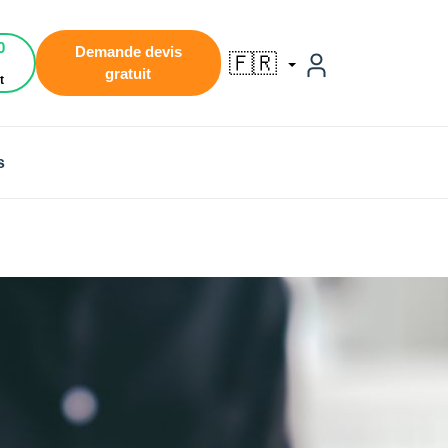
0
Demande devis
🇫🇷
gratuit
t
s