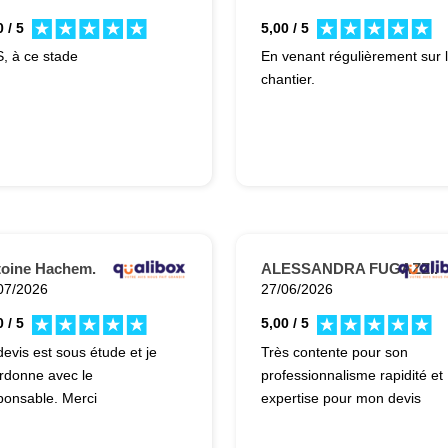
 / 5
5,00 / 5
, à ce stade
En venant régulièrement sur 
chantier.
oine Hachem.
ALESSANDRA FUGAZZI.
07/2026
27/06/2026
 / 5
5,00 / 5
devis est sous étude et je
Très contente pour son
rdonne avec le
professionnalisme rapidité et
ponsable. Merci
expertise pour mon devis