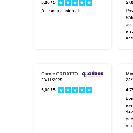
5,00 / 5
5,00
j'ai connu d' internet.
Rav
Séb
éco
a s
ent
nos
Com
hon
res
man
Carole CROATTO.
Mar
à n
23/11/2025
23/
proj
5,00 / 5
4,75
Bon
ave
dev
per
etc.
dét