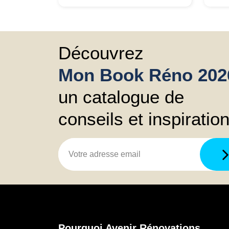
sui
dev
dét
con
Découvrez
plus
Mon Book Réno 202
vis
si 
un catalogue de
ce 
ne 
conseils et inspiratio
l’in
m’i
que
min
amé
let
Ma
Pourquoi Avenir Rénovations