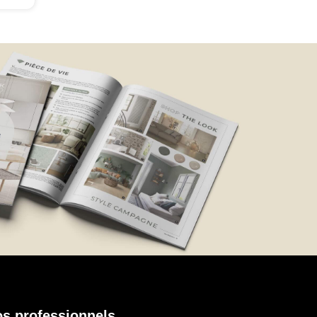
e.
de
s professionnels