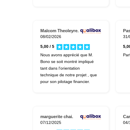
personne recherchant un
véritable expert passionné par
son métier.
Malcom Theoleyre.
Pa
08/02/2026
31/
5,00 / 5
5,00
Nous avons apprécié que M.
Parf
Bono se soit montré impliqué
tant dans l'orientation
technique de notre projet , que
pour son pilotage financier.
marguerite chai.
Ca
07/12/2025
04/