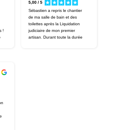
5,00 / 5
Sébastien a repris le chantier
de ma salle de bain et des
toilettes après la Liquidation
s !
judiciaire de mon premier
e
artisan. Durant toute la durée
n
des travaux Sébastien a été a
l'écoute, a proposé un
accompagnement quotidien et
a été force de propositions. Je
t
suis très satisfaite du rendu du
chantier et ne peux que le
recommander chaudement !
r
de
on
e