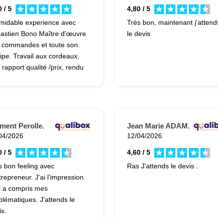
 / 5
4,80 / 5
midable experience avec
Très bon, maintenant j'attend
astien Bono Maître d'œuvre
le devis
 commandes et toute son
ipe. Travail aux cordeaux,
 rapport qualité /prix, rendu
eccable et au delà de mes
érances. Je les reprends
s hésiter. Je recommande
ement.
ment Perolle.
Jean Marie ADAM.
04/2026
12/04/2026
 / 5
4,60 / 5
s bon feeling avec
Ras J'attends le devis .
trepreneur. J'ai l'impression
il a compris mes
blématiques. J'attends le
is.