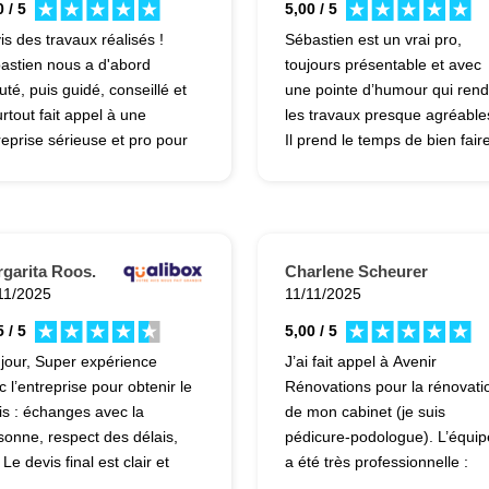
 / 5
5,00 / 5
is des travaux réalisés !
Sébastien est un vrai pro,
astien nous a d'abord
toujours présentable et avec
uté, puis guidé, conseillé et
une pointe d’humour qui rend
urtout fait appel à une
les travaux presque agréable
reprise sérieuse et pro pour
Il prend le temps de bien fair
 travaux de rénovation...
les choses, tout en gardant u
munication fluide et
vrai côté humain : à l’écoute,
nête, délais plus que
bienveillant et toujours prêt à
pectés, nous ne
expliquer. En plus de ça, il
querons pas de le solliciter
donne d’excellents conseils, e
garita Roos.
Charlene Scheurer
ouveau pour nos prochains
ça se voit dans la qualité du
11/2025
11/11/2025
ets ! Merci pour tout !!!
résultat. Bref, un artisan
 / 5
5,00 / 5
comme on aimerait en croise
jour, Super expérience
J’ai fait appel à Avenir
plus souvent ! Je recomman
c l’entreprise pour obtenir le
Rénovations pour la rénovati
sans hésiter.
is : échanges avec la
de mon cabinet (je suis
sonne, respect des délais,
pédicure-podologue). L’équip
 Le devis final est clair et
a été très professionnelle :
aillé. Pour le moment, je
conseils, devis clair, délais