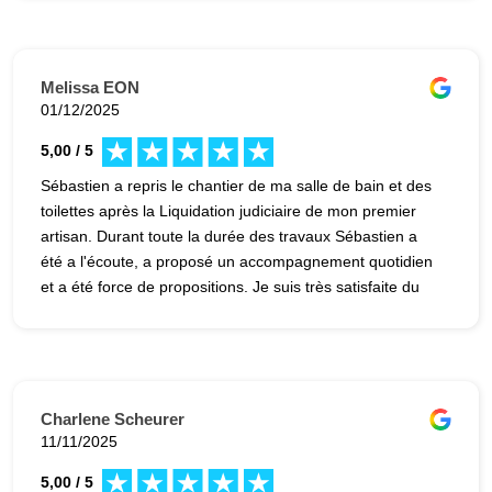
du résultat. Bref, un artisan comme on aimerait en
croiser plus souvent ! Je recommande sans hésiter.
Melissa EON
01/12/2025
5,00 / 5
Sébastien a repris le chantier de ma salle de bain et des
toilettes après la Liquidation judiciaire de mon premier
artisan. Durant toute la durée des travaux Sébastien a
été a l'écoute, a proposé un accompagnement quotidien
et a été force de propositions. Je suis très satisfaite du
rendu du chantier et ne peux que le recommander
chaudement !
Charlene Scheurer
11/11/2025
5,00 / 5