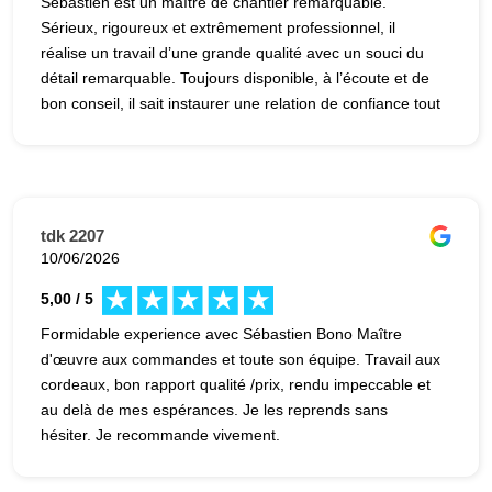
Sébastien est un maître de chantier remarquable.
Sérieux, rigoureux et extrêmement professionnel, il
réalise un travail d’une grande qualité avec un souci du
détail remarquable. Toujours disponible, à l’écoute et de
bon conseil, il sait instaurer une relation de confiance tout
au long du chantier. Son professionnalisme, son sens de
l’organisation et sa bonne humeur font toute la
différence. Le résultat est à la hauteur des attentes, voire
au-delà. Je recommande Sébastien sans la moindre
hésitation à toute personne recherchant un véritable
tdk 2207
expert passionné par son métier.
10/06/2026
5,00 / 5
Formidable experience avec Sébastien Bono Maître
d'œuvre aux commandes et toute son équipe. Travail aux
cordeaux, bon rapport qualité /prix, rendu impeccable et
au delà de mes espérances. Je les reprends sans
hésiter. Je recommande vivement.