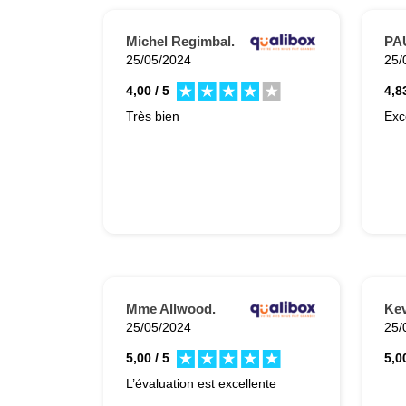
Michel Regimbal.
PA
25/05/2024
25/
4,00 / 5
4,83
Très bien
Exc
Mme Allwood.
Kev
25/05/2024
25/
5,00 / 5
5,00
L’évaluation est excellente