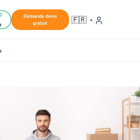
0
Demande devis
🇫🇷
gratuit
t
s