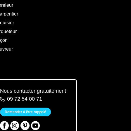
rreleur
arpentier
nuisier
rqueteur
çon
uvreur
Nous contacter gratuitement
09 72 54 00 71
Demander à être rappelé