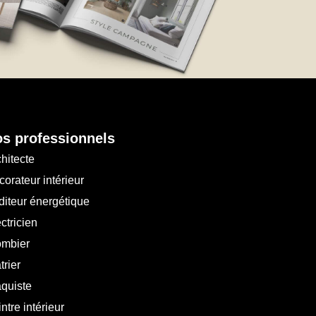
s professionnels
hitecte
orateur intérieur
diteur énergétique
ctricien
ombier
trier
aquiste
ntre intérieur