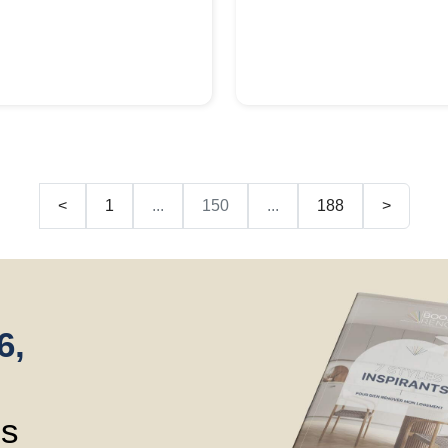
<
1
...
150
...
188
>
6,
ns