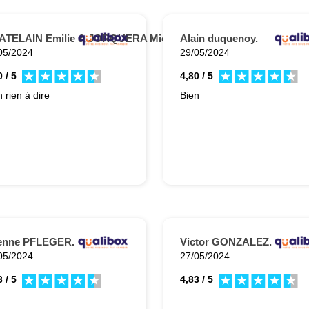
ATELAIN Emilie & JORQUERA Mickael.
Alain duquenoy.
05/2024
29/05/2024
 / 5
4,80 / 5
 rien à dire
Bien
ienne PFLEGER.
Victor GONZALEZ.
05/2024
27/05/2024
 / 5
4,83 / 5