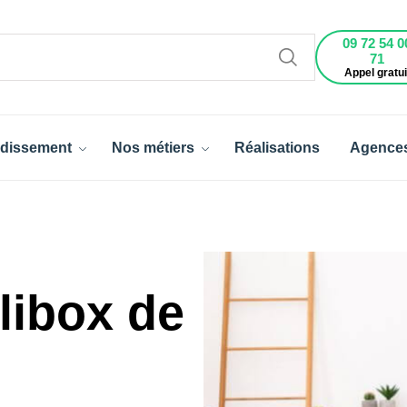
09 72 54 0
71
Appel gratui
dissement
Nos métiers
Réalisations
Agence
libox de