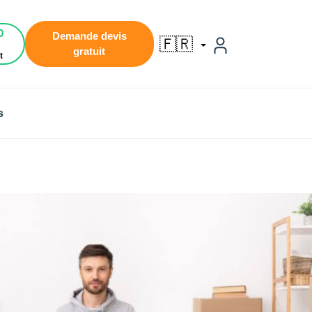
0
Demande devis
🇫🇷
gratuit
t
s