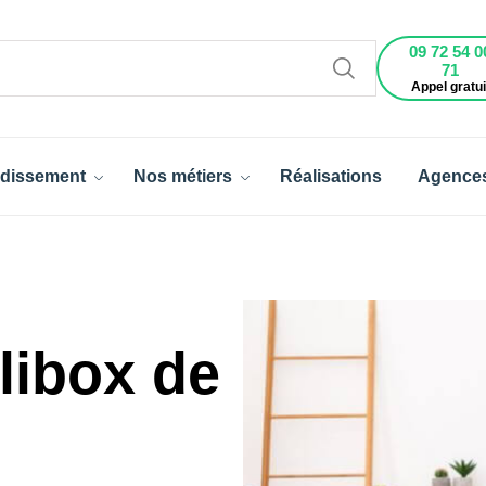
09 72 54 0
71
Appel gratui
dissement
Nos métiers
Réalisations
Agence
libox de