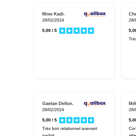
Mme Kadi.
Ch
28/02/2024
28/
5,00 / 5
5,00
Gaetan Dellon.
Mél
28/02/2024
28/
5,00 / 5
5,00
Très bon relationnel avenant
Cor
parfait
att