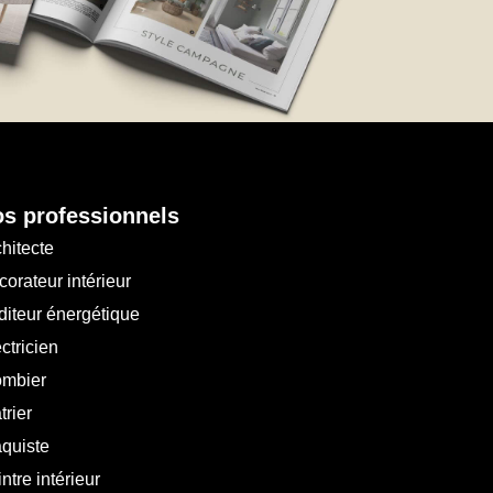
s professionnels
hitecte
orateur intérieur
diteur énergétique
ctricien
ombier
trier
aquiste
ntre intérieur