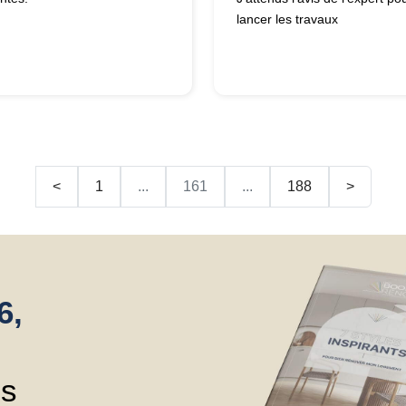
lancer les travaux
<
1
...
161
...
188
>
6,
ns