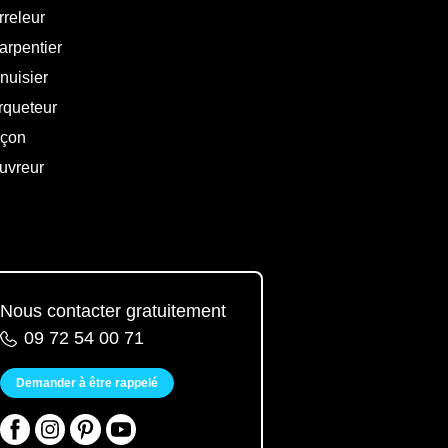
rreleur
arpentier
nuisier
rqueteur
çon
uvreur
Nous contacter gratuitement
09 72 54 00 71
Demander à être rappelé