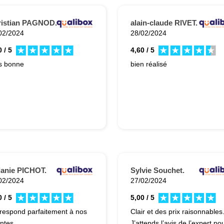
ristian PAGNOD.
alain-claude RIVET.
02/2024
28/02/2024
 / 5
4,60 / 5
Très bonne
bien réalisé
anie PICHOT.
Sylvie Souchet.
02/2024
27/02/2024
 / 5
5,00 / 5
respond parfaitement à nos
Clair et des prix raisonnables
entes.
J’attends l’avis de l’expert po