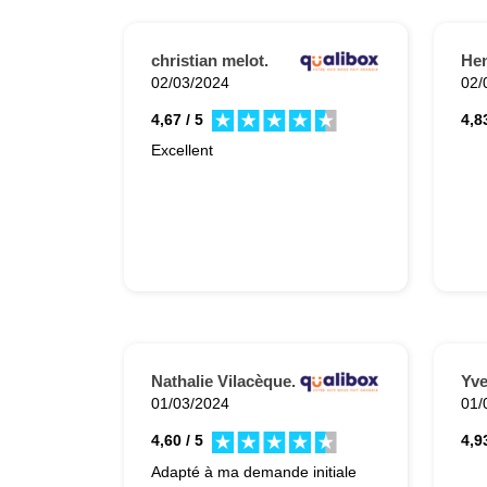
christian melot.
Hen
02/03/2024
02/
4,67 / 5
4,83
Excellent
Nathalie Vilacèque.
Yv
01/03/2024
01/
4,60 / 5
4,93
Adapté à ma demande initiale