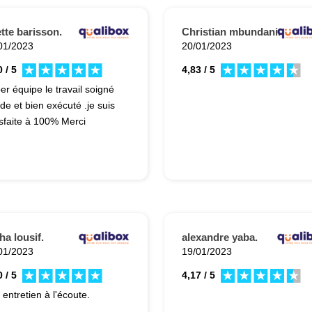
ette barisson.
Christian mbundani.
01/2023
20/01/2023
 / 5
4,83 / 5
er équipe le travail soigné
ide et bien exécuté .je suis
isfaite à 100% Merci
ha lousif.
alexandre yaba.
01/2023
19/01/2023
 / 5
4,17 / 5
 entretien à l'écoute.