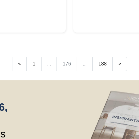
<
1
...
176
...
188
>
6,
ns