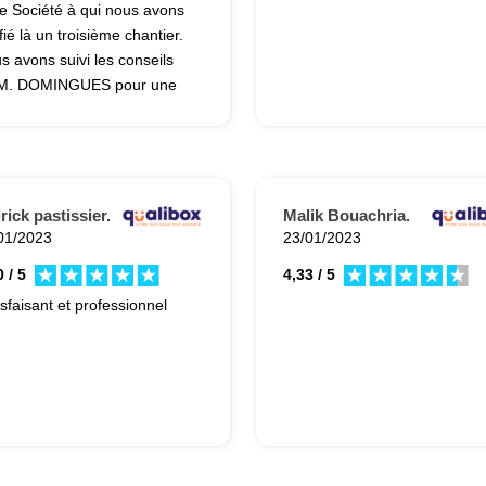
te Société à qui nous avons
fié là un troisième chantier.
s avons suivi les conseils
M. DOMINGUES pour une
tion plus soignée
couvrement muret de la
dinière) et nous sommes très
sfaits du résultat obtenu.
rick pastissier.
Malik Bouachria.
01/2023
23/01/2023
 / 5
4,33 / 5
isfaisant et professionnel