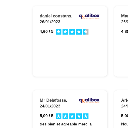
daniel constans.
Ma
26/01/2023
26/
4,60 / 5
4,80
Mr Delafosse.
Arl
24/01/2023
24/
5,00 / 5
5,00
tres bien et agreable merci a
Nou