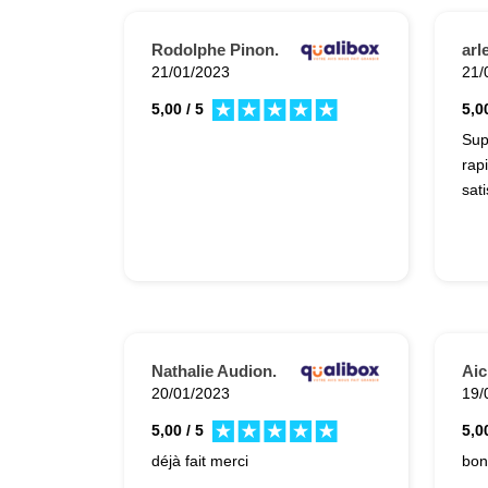
Rodolphe Pinon.
arl
21/01/2023
21/
5,00 / 5
5,00
Sup
rap
sat
Nathalie Audion.
Aic
20/01/2023
19/
5,00 / 5
5,00
déjà fait merci
bon