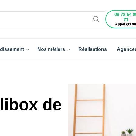
09 72 54 0
71
Appel gratui
dissement
Nos métiers
Réalisations
Agence
libox de