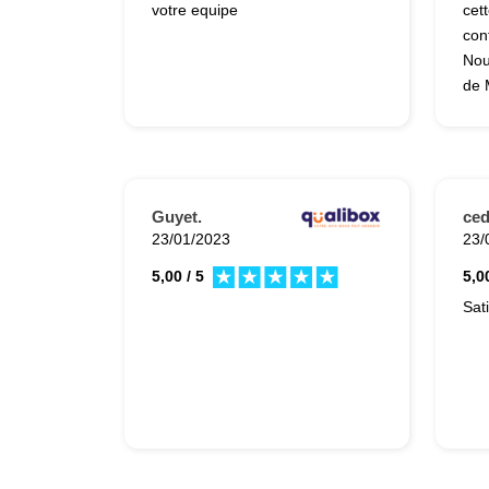
votre equipe
cet
con
Nou
de 
fini
(re
jar
sati
Guyet.
ced
23/01/2023
23/
5,00 / 5
5,00
Sat