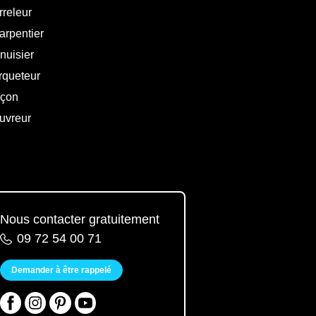
rreleur
arpentier
nuisier
rqueteur
çon
uvreur
Nous contacter gratuitement
09 72 54 00 71
Demander à être rappelé