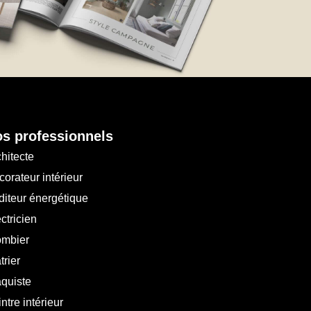
s professionnels
hitecte
orateur intérieur
diteur énergétique
ctricien
ombier
trier
aquiste
ntre intérieur