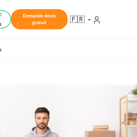
0
Demande devis
🇫🇷
gratuit
t
s