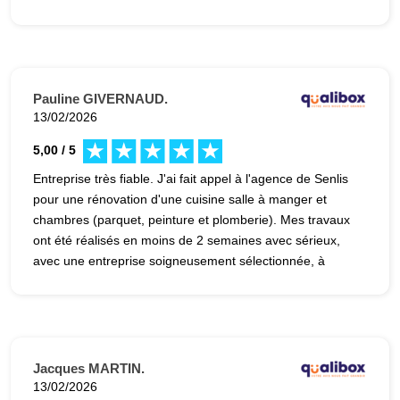
Pauline GIVERNAUD.
13/02/2026
5,00 / 5
Entreprise très fiable. J'ai fait appel à l'agence de Senlis
pour une rénovation d'une cuisine salle à manger et
chambres (parquet, peinture et plomberie). Mes travaux
ont été réalisés en moins de 2 semaines avec sérieux,
avec une entreprise soigneusement sélectionnée, à
l'écoute et très professionnelle. Le choix des
entreprises/sous-traitantes est fait avec sérieux. Le
Responsable de l'agence est très professionnel, c'est
appréciable : disponible, à l'écoute, arrangeant. Je
referai appel à leur service sans hésiter.
Jacques MARTIN.
13/02/2026