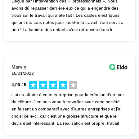
Déçue par l’intervention des « professionnels ». Nous
avons dû repasser derrière eux ce qui a engendré des
trous sur le travail qui a été fait ! Les câbles électriques
qui ont été tous notés pour faciliter le travail n’ont servit à
rien ! La lumière des enfants s’est retrouvée dans le
couloir, la lumière des wc dans la chambre des enfants,
la vmc dans le couloir ? pareil pour tous les autres câbles
! Aucune communication . Ils sont passés voir pour
constater notre mécontentement et ….. ?! Je ne
recommande pas du tout !
Marvin
16/01/2022
4,00 / 5
J'ai eu affaire à cette entreprise pour la création d'un mur
de clôture. J'en suis venu à travailler avec cette société
en faisant un comparatif avec d'autres entreprises et j'ai
choisi celle-ci, car c'est une grosse structure et que le
devis était intéressant. La réalisation est propre, travail
soigné, dans l'ensemble, c'est bien, je peux donc la
recommander.