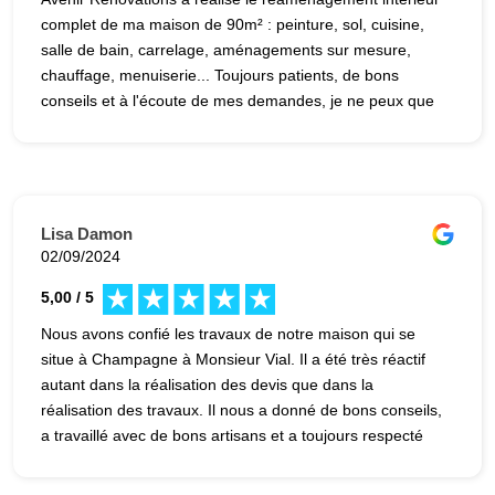
complet de ma maison de 90m² : peinture, sol, cuisine,
salle de bain, carrelage, aménagements sur mesure,
chauffage, menuiserie... Toujours patients, de bons
conseils et à l'écoute de mes demandes, je ne peux que
recommander cette équipe aimable et efficace. Un
calendrier toujours respecté : un artisan idéal pour des
personnes très occupés qui souhaitent s'engager les
yeux fermés dans des travaux importants et de qualité.
Lisa Damon
02/09/2024
5,00 / 5
Nous avons confié les travaux de notre maison qui se
situe à Champagne à Monsieur Vial. Il a été très réactif
autant dans la réalisation des devis que dans la
réalisation des travaux. Il nous a donné de bons conseils,
a travaillé avec de bons artisans et a toujours respecté
les délais. Je le recommande.