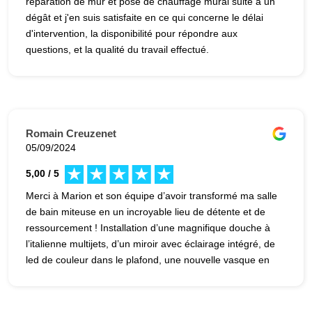
réparation de mur et pose de chauffage mural suite à un
dégât et j'en suis satisfaite en ce qui concerne le délai
d'intervention, la disponibilité pour répondre aux
questions, et la qualité du travail effectué.
Romain Creuzenet
05/09/2024
5,00 / 5
Merci à Marion et son équipe d’avoir transformé ma salle
de bain miteuse en un incroyable lieu de détente et de
ressourcement ! Installation d’une magnifique douche à
l’italienne multijets, d’un miroir avec éclairage intégré, de
led de couleur dans le plafond, une nouvelle vasque en
verre teinté etc… Je lui donne toute ma confiance pour
de futurs projets rénovation !