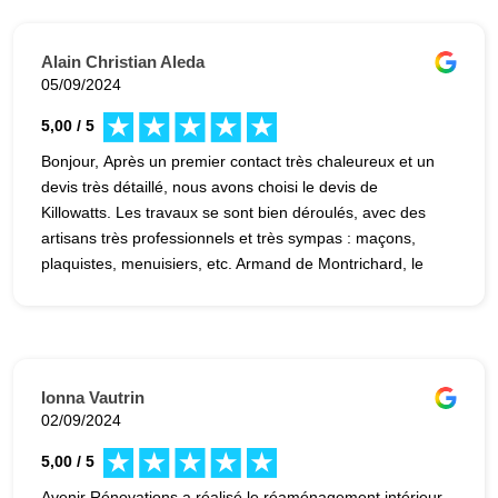
Alain Christian Aleda
05/09/2024
5,00 / 5
Bonjour, Après un premier contact très chaleureux et un
devis très détaillé, nous avons choisi le devis de
Killowatts. Les travaux se sont bien déroulés, avec des
artisans très professionnels et très sympas : maçons,
plaquistes, menuisiers, etc. Armand de Montrichard, le
Maitre d’œuvre a toujours été très à l’écoute et nous
avons trouvé une solution à chaque problème. Nous
sommes très satisfaits du résultat final. Nous vous
recommandons donc vivement, Killowatts, Belleville en
Beaujolais.
Ionna Vautrin
02/09/2024
5,00 / 5
Avenir Rénovations a réalisé le réaménagement intérieur