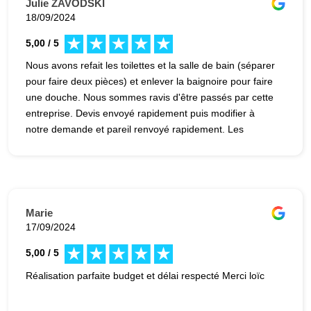
Julie ZAVODSKI
18/09/2024
5,00 / 5
Nous avons refait les toilettes et la salle de bain (séparer
pour faire deux pièces) et enlever la baignoire pour faire
une douche. Nous sommes ravis d'être passés par cette
entreprise. Devis envoyé rapidement puis modifier à
notre demande et pareil renvoyé rapidement. Les
artisans qu'on avait contacté avant ne nous avaient
jamais fait de retour. Là avec Avenir Rénovation on ne
s'occupe de rien donc ça soulage. En plus, la personne a
fait des pieds et des mains pour nous trouver rapidement
la faïence qu'on voulait pour la douche. Franchement on
Marie
recommande. Encore merci, on est content de notre
17/09/2024
nouvelle sdb Julie et Anselme
5,00 / 5
Réalisation parfaite budget et délai respecté Merci loïc