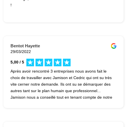
!
Bentot Hayette
29/03/2022
5,00 / 5
Après avoir rencontré 3 entreprises nous avons fait le
choix de travailler avec Jamison et Cedric qui ont su très
vite cerner notre demande. Ils ont su se démarquer des
autres tant sur le plan humain que professionnel...
Jamison nous a conseillé tout en tenant compte de notre
mode de vie. Nous voulions un sas d'entrée lumineux
dans un style atelier. Jamison s'est montré fort de
proposition en terme de produit tout en laissant libre
choix... Un devis vraiment bien détaillé. Le chantier fut