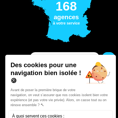
168
agences
à votre service
GO