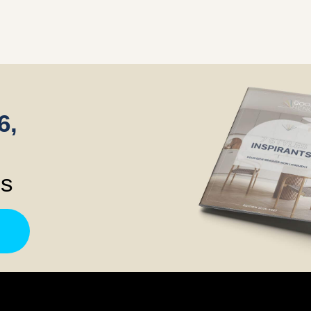
6,
ns