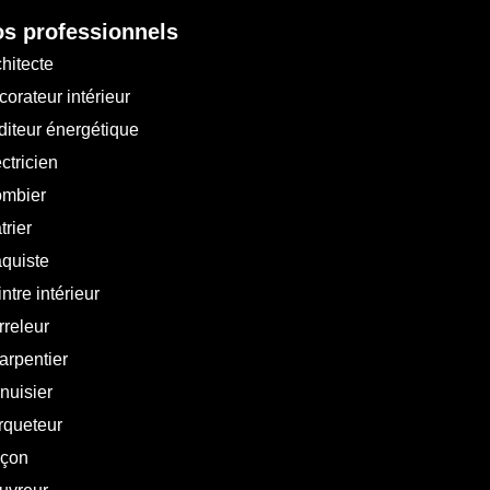
s professionnels
hitecte
orateur intérieur
diteur énergétique
ctricien
ombier
trier
aquiste
ntre intérieur
rreleur
arpentier
nuisier
rqueteur
çon