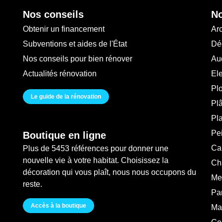
Nos conseils
No
Obtenir un financement
Arc
Subventions et aides de l'État
Déc
Nos conseils pour bien rénover
Au
Actualités rénovation
Ele
Pl
Le guide de la rénovation
Plâ
Pl
Pei
Boutique en ligne
Ca
Plus de 5453 références pour donner une
nouvelle vie à votre habitat. Choisissez la
Ch
décoration qui vous plaît, nous nous occupons du
Me
reste.
Pa
Accès à la boutique
Ma