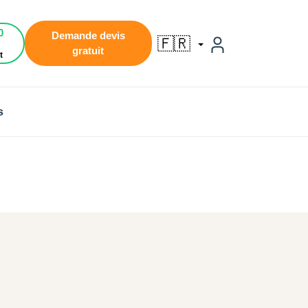
0
Demande devis
🇫🇷
gratuit
t
s