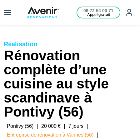
09 72 54 00 71
Appel gratuit
Réalisation
Rénovation
complète d’une
cuisine au style
scandinave à
Pontivy (56)
|
|
|
Pontivy (56)
20 000 €
7 jours
|
Entreprise de rénovation à Vannes (56)