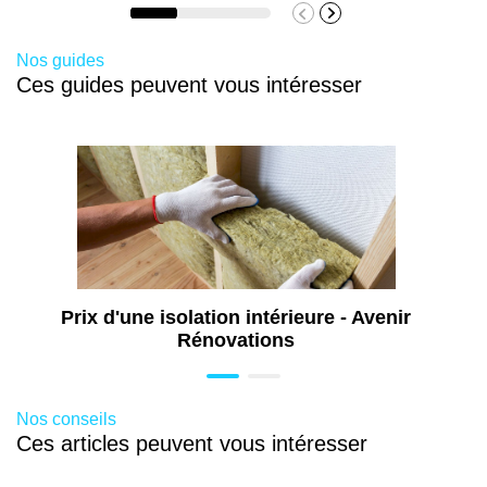
Nos guides
Porte d’entrée PVC pleine (fourniture et
Ces guides peuvent vous intéresser
pose)
Environ
de 600 à 2300 €
Porte d’entrée PVC semi-vitrée (fourniture
et pose)
Prix d'une isolation intérieure - Avenir
Rénovations
Environ
de 700 à 2500 €
Nos conseils
Ces articles peuvent vous intéresser
Porte d’entrée PVC vitrée (fourniture et