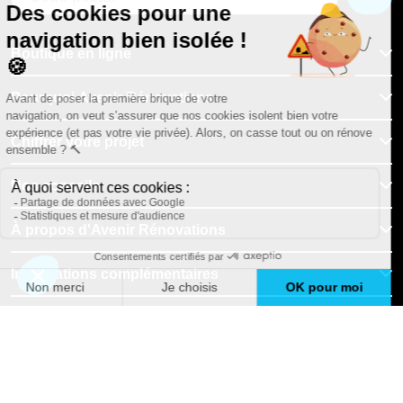
Boutique en ligne
Pourquoi Avenir Rénovations
Chiffrer votre projet
Nos conseils
À propos d'Avenir Rénovations
Informations complémentaires
Nos professionnels