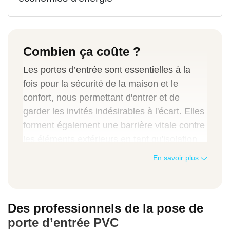
Combien ça coûte ?
Les portes d’entrée sont essentielles à la
fois pour la sécurité de la maison et le
confort, nous permettant d'entrer et de
garder les invités indésirables à l'écart. Elles
forment également une barrière vitale contre
les éléments extérieurs en tant qu'isolation
gardant la chaleur à l'intérieur et le froid à
En savoir plus
l'extérieur, ce qui permet d'économiser sur
les factures d'énergie.
Bien qu'il existe de nombreux types de
Des professionnels de la pose de
portes disponibles, les portes en PVC
porte d’entrée PVC