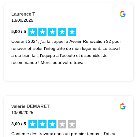
plusieurs fois devancé nos souhaits et fait tout pour
satisfaire ses clients. Je vous le recommande vivement.
Laurence T
13/09/2025
5,00 / 5
Courant 2024, j'ai fait appel à Avenir Rénovation 92 pour
rénover et isoler l'intégralité de mon logement. Le travail
a été bien fait, l'équipe à l'écoute et disponible. Je
recommande ! Merci pour votre travail
valerie DEMARET
13/09/2025
3,00 / 5
Contente des travaux dans un premier temps.. J'ai eu