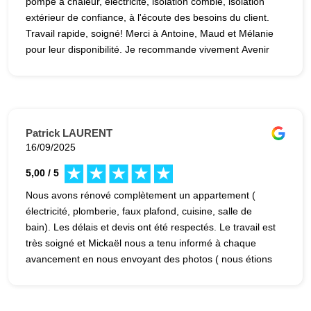
pompe à chaleur, électricité, isolation comble, isolation
extérieur de confiance, à l'écoute des besoins du client.
Travail rapide, soigné! Merci à Antoine, Maud et Mélanie
pour leur disponibilité. Je recommande vivement Avenir
Rénovation !!!
Patrick LAURENT
16/09/2025
5,00 / 5
Nous avons rénové complètement un appartement (
électricité, plomberie, faux plafond, cuisine, salle de
bain). Les délais et devis ont été respectés. Le travail est
très soigné et Mickaël nous a tenu informé à chaque
avancement en nous envoyant des photos ( nous étions
loin). Nous sommes plus que ravi du résultat. Mickaël a
su créer une relation très sympathique basée sur la
confiance. Il est très professionnel et proactif, il a