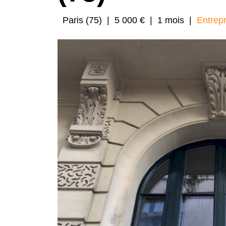
Paris (75)
|
5 000 €
|
1 mois
|
Entrepr