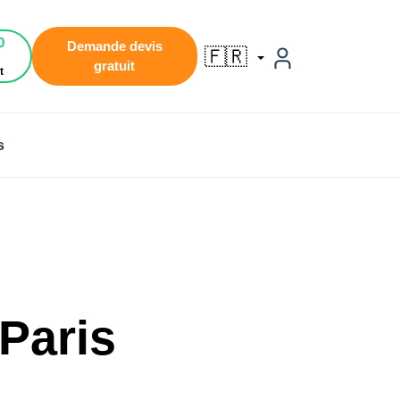
0
Demande devis
🇫🇷
gratuit
t
s
Paris