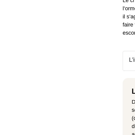
Le ch
l’orm
il s’
faire
esco
L’
D
s
(
d
a