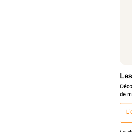
Les
Décou
de me
L’