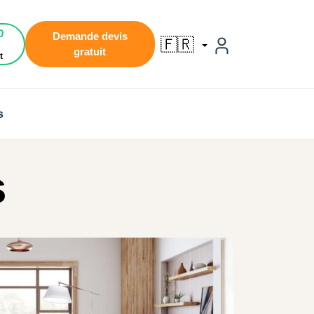
0
Demande devis
🇫🇷
gratuit
t
s
s