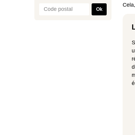
Cela,
Ok
S
u
r
d
m
é