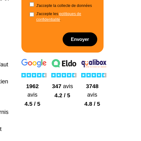
J'accepte la collecte de données
J'accepte les
politiques de
confidentialité
.
Envoyer
faut
tien
1962
3748
347
avis
avis
avis
4.2 / 5
4.5 / 5
4.8 / 5
rnis
t