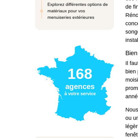
Explorez différentes options de
de fi
matériaux pour vos
Réno
menuiseries extérieures
conce
song
insta
Bien
Il fa
168
bien 
mois
agences
prome
à votre service
anné
Nous
ou u
légèr
fenêt