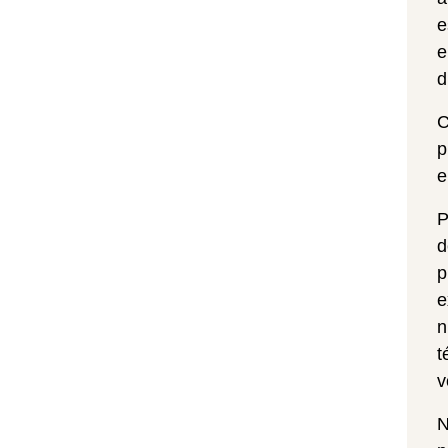
e
e
d
C
p
e
P
d
p
e
n
t
v
N