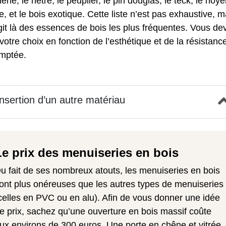
êne, le hêtre, le peuplier, le pin douglas, le teck, le noye
e, et le bois exotique. Cette liste n’est pas exhaustive, m
agit là des essences de bois les plus fréquentes. Vous de
 votre choix en fonction de l’esthétique et de la résistanc
mptée.
insertion d’un autre matériau
Le prix des menuiseries en bois
u fait de ses nombreux atouts, les menuiseries en bois
ont plus onéreuses que les autres types de menuiseries
celles en PVC ou en alu). Afin de vous donner une idée
e prix, sachez qu’une ouverture en bois massif coûte
ux environs de 300 euros. Une porte en chêne et vitrée