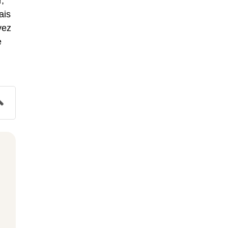
r,
ais
vez
e