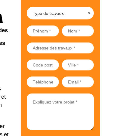
Type de travaux
des
es
s
 et
n
er
s et