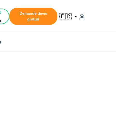
0
Demande devis
🇫🇷
gratuit
t
s