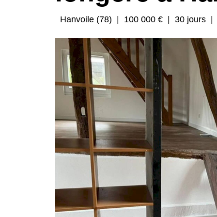
Hanvoile (78)
|
100 000 €
|
30 jours
|