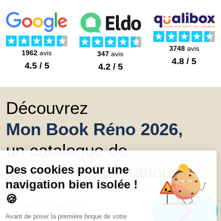
3748
avis
1962
avis
347
avis
4.8 / 5
4.5 / 5
4.2 / 5
Découvrez
Mon Book Réno 2026,
un catalogue de
conseils et inspirations