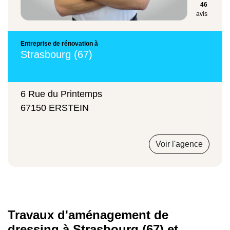
46
avis
Types de travaux
Prix moyen
Entreprise de rénovation à
Strasbourg (67)
Dressing en kit
500 € – 1 000 € (pose incluse)
6 Rue du Printemps
67150 ERSTEIN
Dressing en L sur mesure
Voir l'agence
1 800 € – 3 000 €
Ajout de rangements à un dressing
existant
Travaux d'aménagement de
dressing à Strasbourg (67) et
110 €/m²