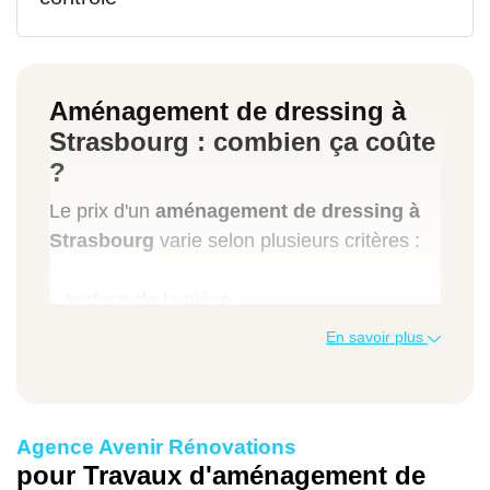
Aménagement de dressing à
Strasbourg : combien ça coûte
?
Le prix d'un
aménagement de dressing à
Strasbourg
varie selon plusieurs critères :
surface de la pièce,
choix des matériaux (bois, MDF,
En savoir plus
mélaminé…),
complexité de l'agencement,
accessoires intégrés (tiroirs, étagères,
Agence Avenir Rénovations
miroirs…).
pour Travaux d'aménagement de
Pour obtenir une estimation réaliste, notre