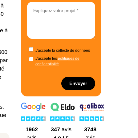
 à
30
pe à
J'accepte la collecte de données
500
J'accepte les
politiques de
 par
confidentialité
.
té
e
Envoyer
s.
que
1962
3748
347
avis
avis
avis