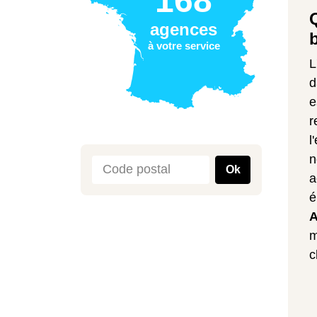
168
agences
b
à votre service
L
d
e
r
l
n
Ok
a
é
A
m
c