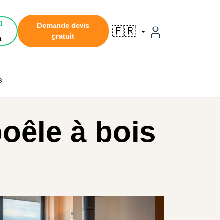
0
Demande devis
🇫🇷
gratuit
t
s
poêle à bois