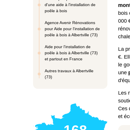
d'une aide à l'installation de
mont
poêle à bois
bois 
000 €
Agence Avenir Rénovations
réno
pour Aide pour l'installation de
poêle à bois à Albertville (73)
chale
Aide pour l'installation de
La pr
poêle à bois à Albertville (73)
€. El
et partout en France
le g
Autres travaux à Albertville
une
p
(73)
d'équ
Les 
souti
Ces d
et é