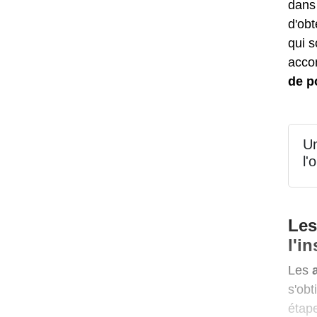
dans
d'obt
qui 
acco
de po
Un
l'
Les
l'i
Les
s'ob
étape