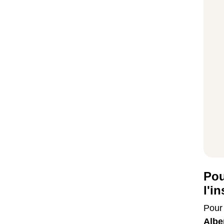
Pou
l'i
Pour
Alber