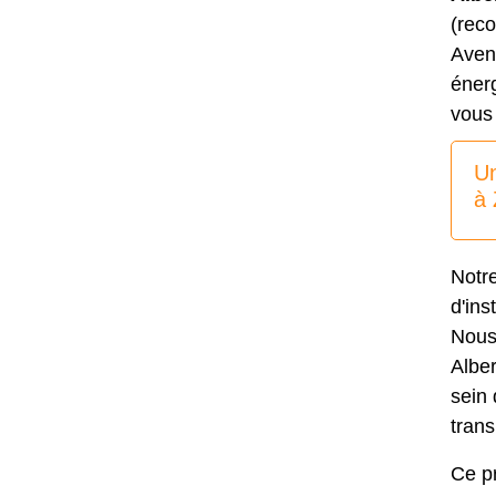
(rec
Aven
énerg
vous 
Un
à 
Notr
d'ins
Nous
Alber
sein 
trans
Ce pr