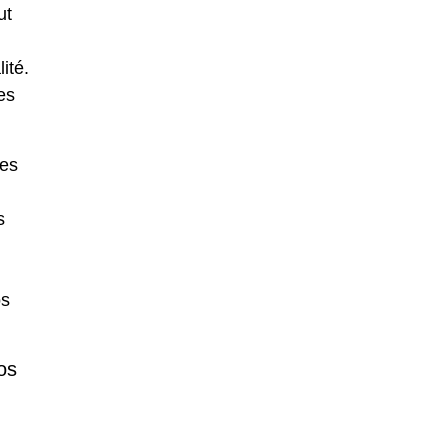
ut
ité.
es
des
s
os
os