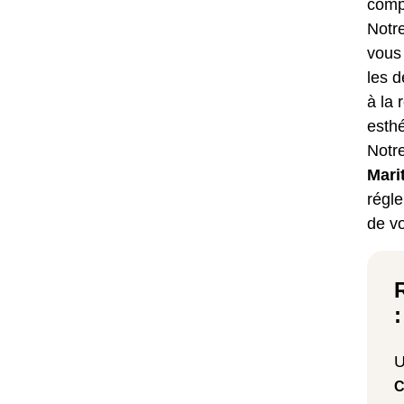
comp
Notr
vous 
les 
à la 
esth
Notr
Mari
régle
de vo
C