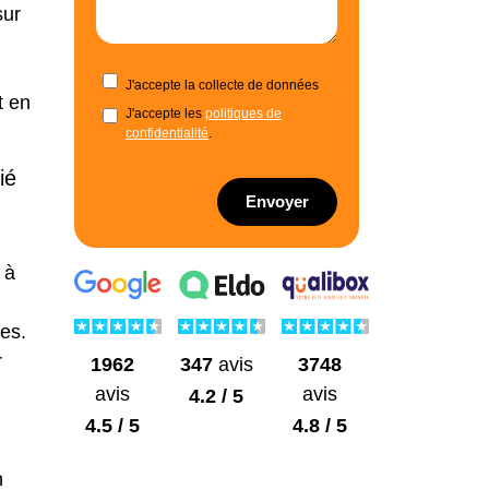
sur
J'accepte la collecte de données
t en
J'accepte les
politiques de
confidentialité
.
ié
Envoyer
 à
tes.
r
1962
3748
347
avis
avis
avis
4.2 / 5
4.5 / 5
4.8 / 5
n