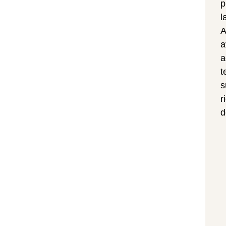
p
l
A
a
a
t
s
r
d