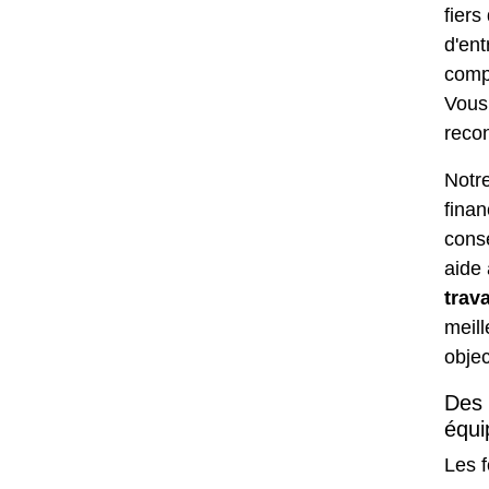
fiers
d'ent
comp
Vous 
reco
Notre
finan
conse
aide 
trav
meil
objec
Des 
équi
Les f