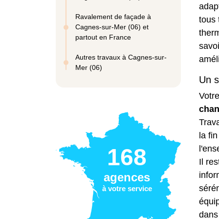
adapt
Ravalement de façade à
tous 
Cagnes-sur-Mer (06) et
ther
partout en France
savoi
Autres travaux à Cagnes-sur-
amél
Mer (06)
Un s
Votre
chan
Trava
la fi
l'ens
168
Il re
info
agences
sérén
à votre service
équip
dans 