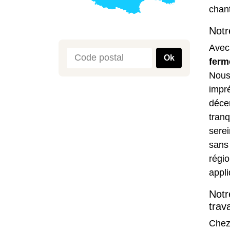
chan
Notr
Avec
Ok
ferm
Nous 
impr
déce
tranq
serei
sans 
régio
appl
Notr
trav
Chez