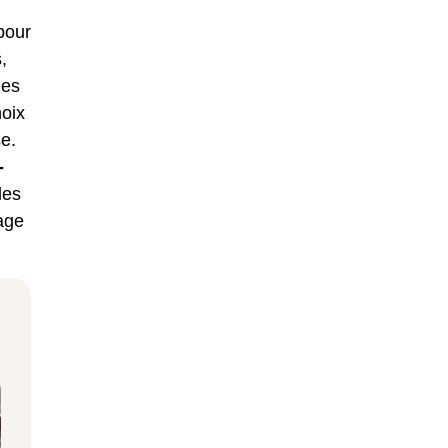
pour
,
des
hoix
e.
-
les
rage