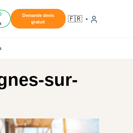
0
Demande devis
🇫🇷
gratuit
t
s
gnes-sur-