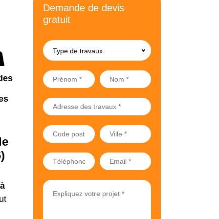
Demande de devis
gratuit
Type de travaux
des
es
le
)
 à
ut