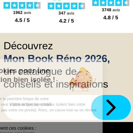
3748
avis
1962
avis
347
avis
4.8 / 5
4.5 / 5
4.2 / 5
Découvrez
Mon Book Réno 2026,
un catalogue de
conseils et inspirations