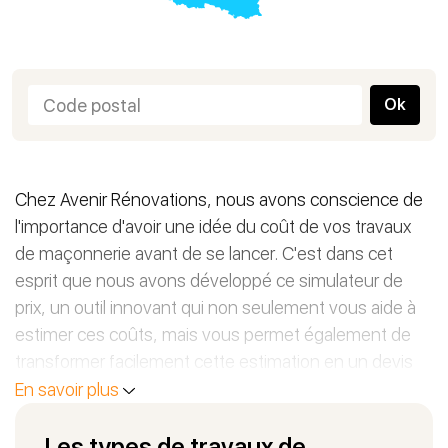
Ok
Chez Avenir Rénovations, nous avons conscience de
l'importance d'avoir une idée du coût de vos travaux
de maçonnerie avant de se lancer. C'est dans cet
esprit que nous avons développé ce simulateur de
prix, un outil innovant qui non seulement vous aide à
estimer ces coûts, mais vous permet également de
transformer facilement cette estimation en un devis
en faisant appel à l'agence la plus proche de chez
En savoir plus
vous.
Les types de travaux de