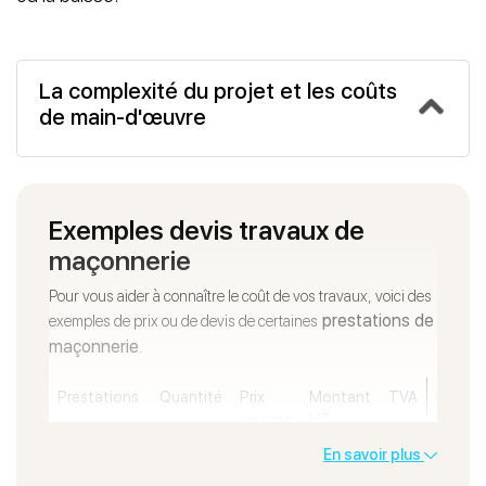
La complexité du projet et les coûts
de main-d'œuvre
Exemples devis travaux de
maçonnerie
Pour vous aider à connaître le coût de vos travaux, voici des
prestations de
exemples de prix ou de devis de certaines
maçonnerie
.
Prestations
Quantité
Prix
Montant
TVA
Monta
unitaire
HT
TTC
HT
En savoir plus
Location
1 U
552,59
552,59 €
20
663,11 