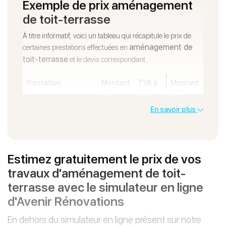
Exemple de prix aménagement
de toit-terrasse
À titre informatif, voici un tableau qui récapitule le prix de
aménagement de
certaines prestations effectuées en
toit-terrasse
et le devis correspondant.
Prestation
Montant
TVA à
Montant
HT
10 %
TTC
En savoir plus
Terrassement
9 411,68
941,16
10
€
€
352,86
€
Maçonnerie
24
2
26
Estimez gratuitement le prix de vos
115,01 €
411,50
526,52 €
travaux d'aménagement de toit-
€
terrasse avec le simulateur en ligne
Étanchéité toiture
4 626,80
462,68
5
d'Avenir Rénovations
€
€
089,48
€
En dehors du simulateur en ligne présent sur notre