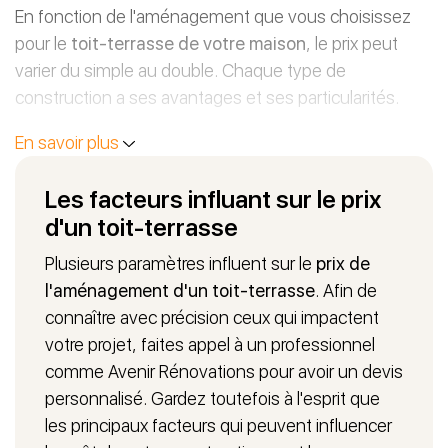
En fonction de l'aménagement que vous choisissez
pour le
toit-terrasse de votre maison
, le prix peut
varier du simple au double. Chaque type de
construction a ses avantages et ses particularités.
TOIT TERRASSE ACCESSIBLE ET
En savoir plus
INACCESSIBLE
Les facteurs influant sur le prix
Le toit-terrasse accessible implique de faire des
travaux pour
d'un toit-terrasse
créer un accès depuis l'intérieur de la
maison
. L'espace doit aussi être recouvert d'un
Plusieurs paramètres influent sur le
prix de
matériau capable de résister au poids de l'installation
l'aménagement d'un toit-terrasse
. Afin de
et aux passagers. Le sol de cette toiture peut être
connaître avec précision ceux qui impactent
laissé brut de béton, mais pour plus de confort, il est
votre projet, faites appel à un professionnel
préférable d'y installer un carrelage, des lames de bois,
comme Avenir Rénovations pour avoir un devis
de pierres naturelles, etc. Vous pouvez aussi le
personnalisé. Gardez toutefois à l'esprit que
végétaliser avec l'installation d'un jardin, de fleurs,
les principaux facteurs qui peuvent influencer
d'arbustes, d'une pelouse…