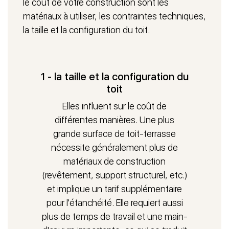
le coût de votre construction sont les
matériaux à utiliser, les contraintes techniques,
Quant au toit non accessible, il comprend une
la taille et la configuration du toit.
structure simple et une couche d'étanchéité.
Contrairement au premier type, il ne peut pas être
utilisé comme cadre de vie parce qu'aucun accès n'est
prévu de l'intérieur de la maison. Vous pouvez
1 - la taille et la configuration du
néanmoins y installer un
système de ventilation
,
toit
d'évacuation de fumée, une sortie de chauffage. Il est
Elles influent sur le coût de
également possible de le végétaliser pour renforcer le
différentes manières. Une plus
pouvoir isolant de la toiture.
grande surface de toit-terrasse
nécessite généralement plus de
AMÉNAGEMENT PAYSAGER VS
AMÉNAGEMENT FONCTIONNEL
matériaux de construction
(revêtement, support structurel, etc.)
L'
aménagement paysager
est axé sur la construction
et implique un tarif supplémentaire
d'un espace relaxant et esthétique. Le professionnel
pour l'étanchéité. Elle requiert aussi
recourt alors à l'utilisation d'arbustes, de plantes, de
plus de temps de travail et une main-
fleurs, etc. Il peut aussi privilégier une pelouse