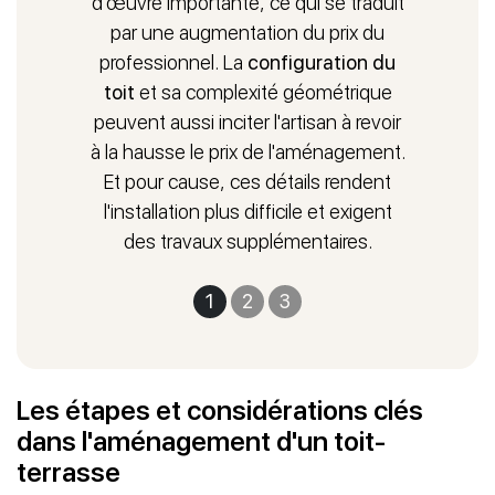
d'œuvre importante, ce qui se traduit
synthétique et les mobiliers de jardin. En ce qui
par une augmentation du prix du
concerne l'aménagement fonctionnel, il maximise
professionnel. La
configuration du
l'utilisation pratique du cadre avec plusieurs types
toit
et sa complexité géométrique
d'installation. L'accent est aussi mis sur l'utilisation
peuvent aussi inciter l'artisan à revoir
d'éléments comme la dalle de terrasse, l'éclairage, les
à la hausse le prix de l'aménagement.
installations de cuisine, etc. En clair, cette construction
Et pour cause, ces détails rendent
permet d'aménager la toiture pour des activités
l'installation plus difficile et exigent
spécifiques.
des travaux supplémentaires.
1
2
3
Les étapes et considérations clés
dans l'aménagement d'un toit-
terrasse