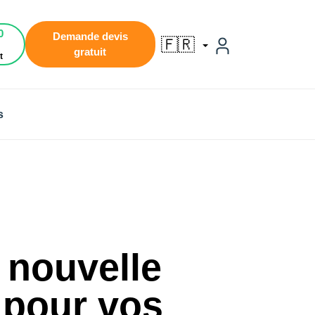
0
Demande devis
🇫🇷
gratuit
t
s
 nouvelle
 pour vos