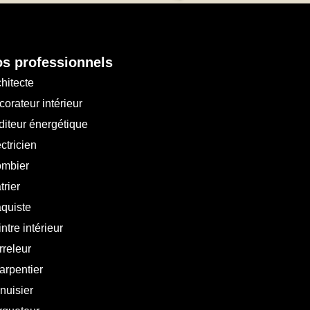
s professionnels
hitecte
orateur intérieur
diteur énergétique
ctricien
ombier
trier
aquiste
ntre intérieur
rreleur
arpentier
nuisier