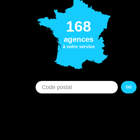
168
agences
à votre service
GO