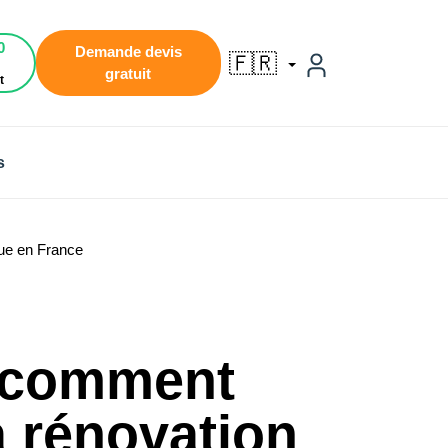
0
Demande devis
🇫🇷
gratuit
t
s
que en France
: comment
a rénovation