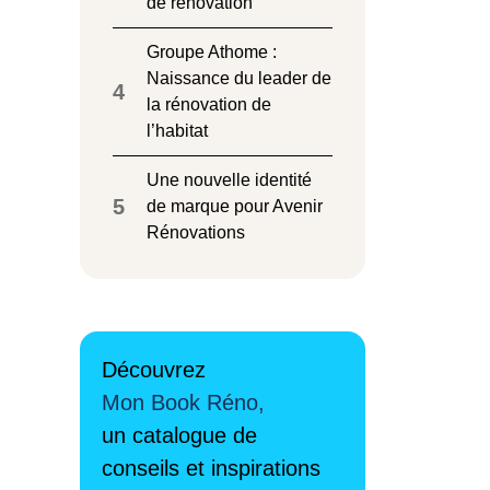
de rénovation
Groupe Athome :
Naissance du leader de
4
la rénovation de
l’habitat
Une nouvelle identité
5
de marque pour Avenir
Rénovations
Découvrez
Mon Book Réno,
un catalogue de
conseils et inspirations