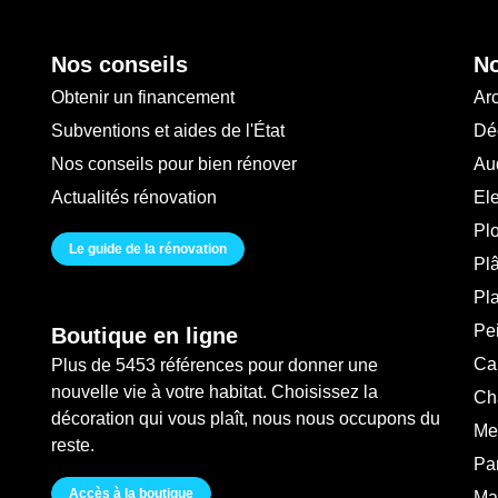
Nos conseils
No
Obtenir un financement
Arc
Subventions et aides de l'État
Déc
Nos conseils pour bien rénover
Au
Actualités rénovation
Ele
Pl
Le guide de la rénovation
Plâ
Pl
Pei
Boutique en ligne
Ca
Plus de 5453 références pour donner une
nouvelle vie à votre habitat. Choisissez la
Ch
décoration qui vous plaît, nous nous occupons du
Me
reste.
Pa
Accès à la boutique
Ma