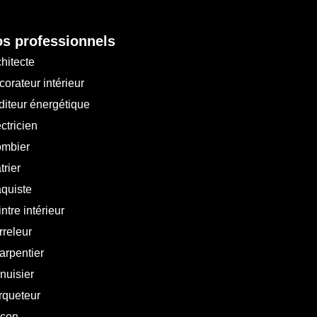
s professionnels
hitecte
orateur intérieur
diteur énergétique
ctricien
ombier
trier
aquiste
ntre intérieur
rreleur
arpentier
nuisier
rqueteur
çon