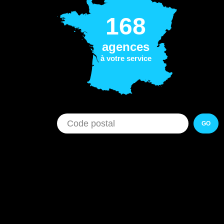
168
agences
à votre service
GO