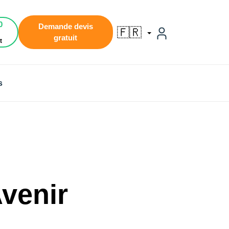
0
Demande devis
🇫🇷
gratuit
t
s
venir