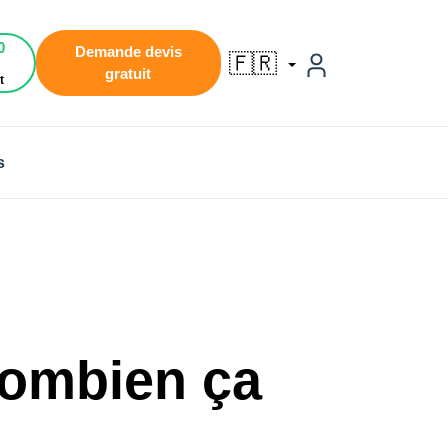
0
Demande devis
🇫🇷
gratuit
t
s
combien ça