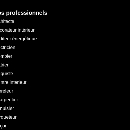
s professionnels
hitecte
orateur intérieur
diteur énergétique
ctricien
ombier
trier
aquiste
ntre intérieur
rreleur
arpentier
nuisier
rqueteur
çon