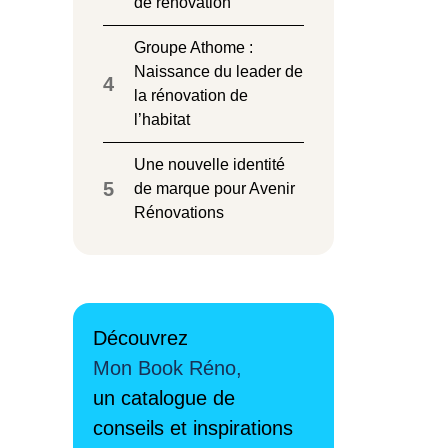
de rénovation
Groupe Athome :
Naissance du leader de
4
la rénovation de
l’habitat
Une nouvelle identité
5
de marque pour Avenir
Rénovations
Découvrez
Mon Book Réno,
un catalogue de
conseils et inspirations