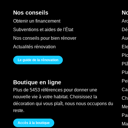
Nos conseils
No
Obtenir un financement
Arc
Subventions et aides de l'État
Déc
Nos conseils pour bien rénover
Au
Actualités rénovation
Ele
Pl
Le guide de la rénovation
Plâ
Pl
Pei
Boutique en ligne
Ca
Plus de 5453 références pour donner une
nouvelle vie à votre habitat. Choisissez la
Ch
décoration qui vous plaît, nous nous occupons du
Me
reste.
Pa
Accès à la boutique
Ma