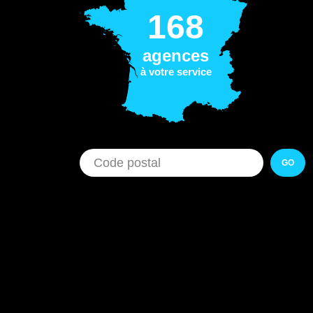
168
agences
à votre service
GO