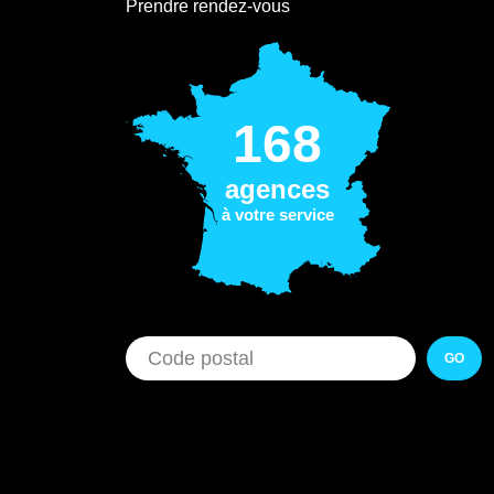
Prendre rendez-vous
168
agences
à votre service
GO