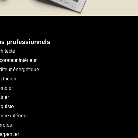
s professionnels
hitecte
orateur intérieur
diteur énergétique
ctricien
ombier
trier
aquiste
ntre intérieur
rreleur
arpentier