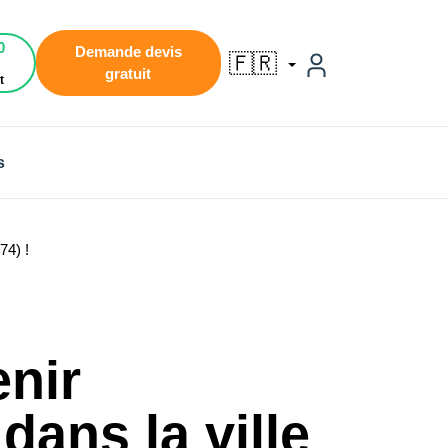
0
Demande devis
🇫🇷
gratuit
t
s
74) !
enir
ans la ville