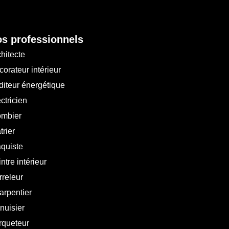
s professionnels
hitecte
orateur intérieur
diteur énergétique
ctricien
ombier
trier
aquiste
ntre intérieur
rreleur
arpentier
nuisier
rqueteur