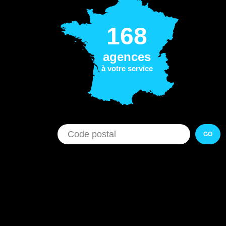
168
agences
à votre service
GO