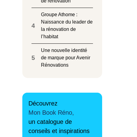
de rénovation
Groupe Athome :
Naissance du leader de
4
la rénovation de
l’habitat
Une nouvelle identité
5
de marque pour Avenir
Rénovations
Découvrez
Mon Book Réno,
un catalogue de
conseils et inspirations