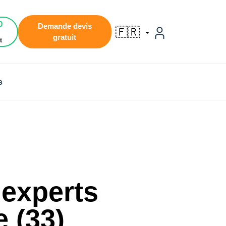
0
Demande devis
🇫🇷
gratuit
t
s
 experts
 (33)