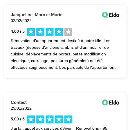
Jacqueline, Marc et Marie
02/02/2022
4,00 / 5
Rénovation d'un appartement destiné à notre fille. Les
travaux (dépose d'anciens lambris et d'un mobilier de
cuisine, déplacements de portes, petite modification
électrique, carrelage, peintures générales) ont été
effectués soigneusement. Les parquets de l'appartement
et les parties communes de l'immeuble ont été bien
protégés. La fin des travaux avec l'installation de la
cuisine a été un peu plus délicate mais Yann, le chef de
chantier, est venu régulièrement régler les quelques
problèmes et Cédric en a tenu compte dans la
Contact
facturation. Tout a été fait dans le temps prévu et notre
29/01/2022
fille a pu fêter Noël dans son nouvel appartement. Ce
5,00 / 5
professionnel a bien répondu à nos attentes et nous
sommes satisfaits d'Avenir Rénovations, nous le
J'ai fait appel aux services d'Avenir Rénovations - 95