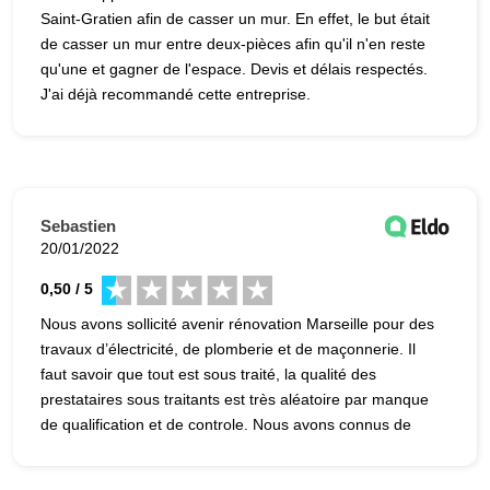
recommandons. J et M et leur fille
Saint-Gratien afin de casser un mur. En effet, le but était
de casser un mur entre deux-pièces afin qu'il n'en reste
qu'une et gagner de l'espace. Devis et délais respectés.
J'ai déjà recommandé cette entreprise.
Sebastien
20/01/2022
0,50 / 5
Nous avons sollicité avenir rénovation Marseille pour des
travaux d’électricité, de plomberie et de maçonnerie. Il
faut savoir que tout est sous traité, la qualité des
prestataires sous traitants est très aléatoire par manque
de qualification et de controle. Nous avons connus de
nombreux retards, déboires et avaries/malfaçons tout au
long du chantier : un vrai calvaire. Les travaux qui devait