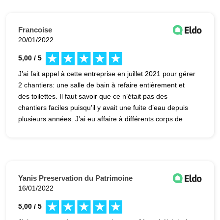
durer une semaine ont été étalés sur plus de 5 mois !
Nous avons réclamé une indemnisation au titre du retard
et des malfaçons : pas de réponse, nous avons fait appel
Francoise
à un médiateur : refus de médiation. Nous ne
20/01/2022
recommandons malheureusement pas cette société au
5,00 / 5
vu des problèmes rencontrés.
J’ai fait appel à cette entreprise en juillet 2021 pour gérer
2 chantiers: une salle de bain à refaire entièrement et
des toilettes. Il faut savoir que ce n’était pas des
chantiers faciles puisqu’il y avait une fuite d’eau depuis
plusieurs années. J’ai eu affaire à différents corps de
métier qui tous ont été à l’écoute de mes demandes et
m’ont bien conseillée. Je suis très satisfaite du résultat et
je recommande donc cette entreprises sans aucune
hésitation.
Yanis Preservation du Patrimoine
16/01/2022
5,00 / 5