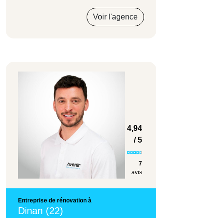
Voir l'agence
4,94
/ 5
7
avis
Entreprise de rénovation à
Dinan (22)