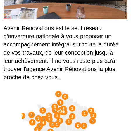
Avenir Rénovations est le seul réseau
d’envergure nationale à vous proposer un
accompagnement intégral sur toute la durée
de vos travaux, de leur conception jusqu’à
leur achèvement. Il ne vous reste plus qu’à
trouver l’agence Avenir Rénovations la plus
proche de chez vous.
2
2
1
3
3
2
4
1
1
2
4
20
6
1
3
2
1
1
2
1
3
1
1
2
3
1
4
4
1
4
2
1
6
1