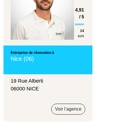
4,91
/ 5
14
avis
Entreprise de rénovation à
Nice (06)
19 Rue Alberti
06000 NICE
Voir l'agence