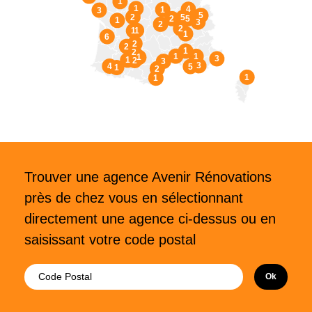
1
1
4
1
3
5
2
5
2
5
1
3
2
2
1
1
1
6
2
2
1
2
1
1
1
3
1
2
3
3
4
5
1
2
1
1
Trouver une agence Avenir Rénovations
près de chez vous en sélectionnant
directement une agence ci-dessus ou en
saisissant votre code postal
Ok