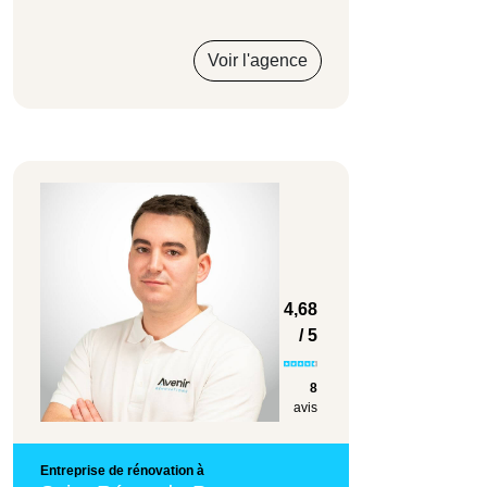
Voir l'agence
4,68
/ 5
8
avis
Entreprise de rénovation à