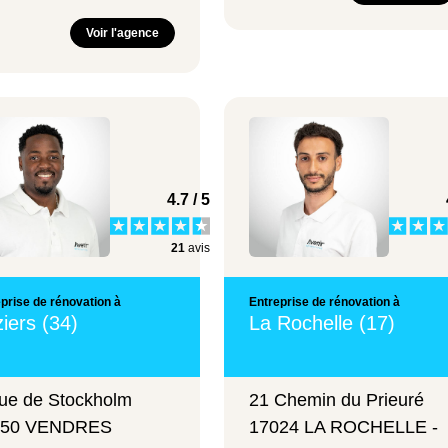
Voir l'agence
4.7 / 5
21
avis
prise de rénovation à
Entreprise de rénovation à
iers (34)
La Rochelle (17)
ue de Stockholm
21 Chemin du Prieuré
350 VENDRES
17024 LA ROCHELLE -