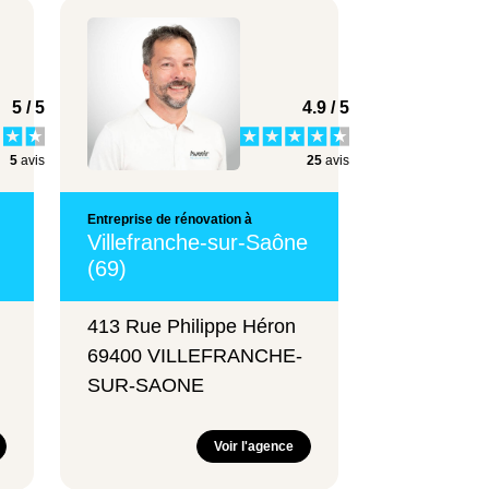
5 / 5
4.9 / 5
5
avis
25
avis
Entreprise de rénovation à
Villefranche-sur-Saône
(69)
413 Rue Philippe Héron
69400 VILLEFRANCHE-
SUR-SAONE
Voir l'agence