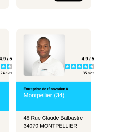
4.9 / 5
4.9 / 5
24
avis
35
avis
Entreprise de rénovation à
Montpellier (34)
48 Rue Claude Balbastre
34070 MONTPELLIER