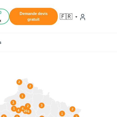
0
Demande devis
🇫🇷
gratuit
t
s
2
2
1
3
3
2
4
1
2
4
20
6
1
2