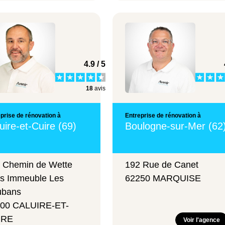
4.9 / 5
18
avis
prise de rénovation à
Entreprise de rénovation à
uire-et-Cuire (69)
Boulogne-sur-Mer (62
 Chemin de Wette
192 Rue de Canet
s Immeuble Les
62250 MARQUISE
ubans
00 CALUIRE-ET-
IRE
Voir l'agence