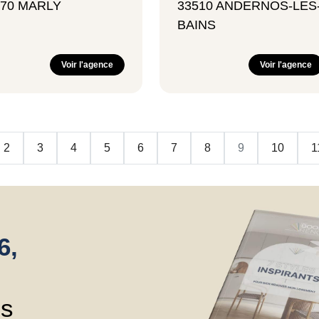
770 MARLY
33510 ANDERNOS-LES
BAINS
Voir l'agence
Voir l'agence
2
3
4
5
6
7
8
9
10
1
6,
ns