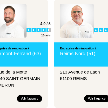
4.9 / 5
15
avis
prise de rénovation à
Entreprise de rénovation à
rmont-Ferrand (63)
Reims Nord (51)
ue de la Motte
213 Avenue de Laon
340 SAINT-GERMAIN-
51100 REIMS
MBRON
Voir l'agence
Voir l'agence