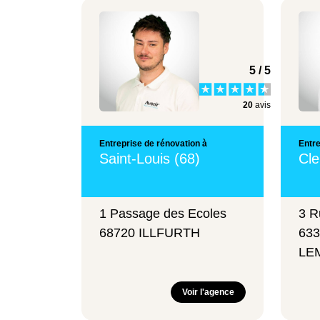
5 / 5
20
avis
Entreprise de rénovation à
Entre
Saint-Louis (68)
Cle
1 Passage des Ecoles
3 R
68720 ILLFURTH
63
LE
Voir l'agence