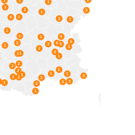
1
1
1
1
2
3
1
1
4
2
1
1
1
4
1
5
2
5
2
5
1
3
2
2
1
1
1
2
2
1
2
1
1
1
3
1
2
3
3
5
1
2
1
1