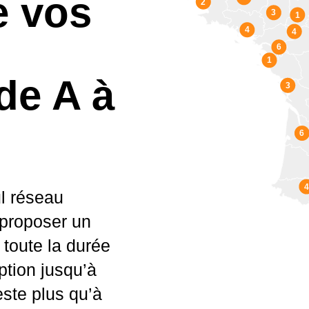
e vos
2
3
1
4
4
6
1
de A à
3
6
4
l réseau
 proposer un
toute la durée
ption jusqu’à
este plus qu’à