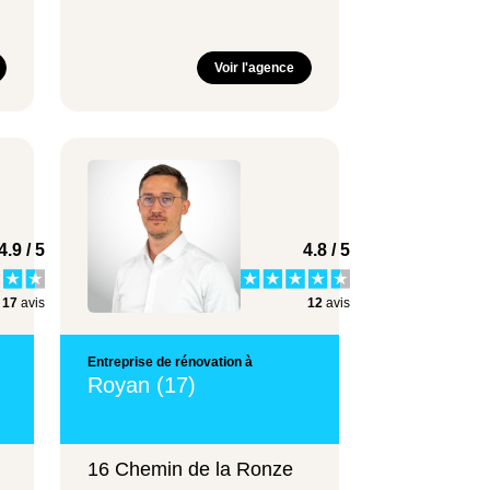
Voir l'agence
4.9 / 5
4.8 / 5
17
avis
12
avis
Entreprise de rénovation à
Royan (17)
16 Chemin de la Ronze