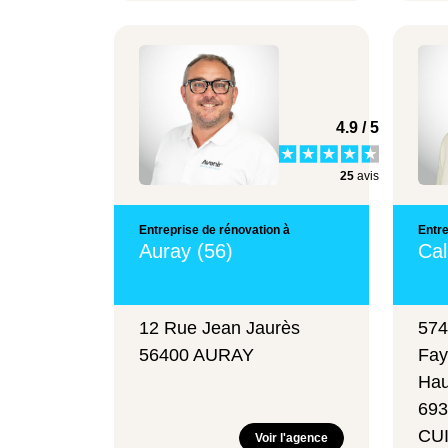
4.9 / 5
25
avis
Entreprise de rénovation à
Entre
Auray (56)
Cal
12 Rue Jean Jaurès
574
56400 AURAY
Fay
Ha
693
CU
Voir l'agence