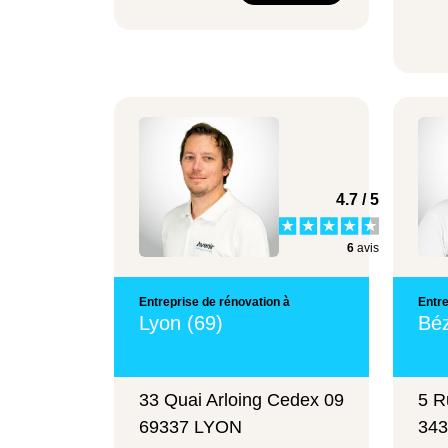
4.7 / 5
6
avis
Entreprise de rénovation à
Entre
Lyon (69)
Béz
33 Quai Arloing Cedex 09
5 R
69337 LYON
34