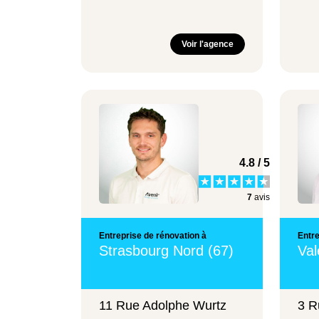
Voir l'agence
4.8 / 5
7
avis
Entreprise de rénovation à
Entre
Strasbourg Nord (67)
Val
11 Rue Adolphe Wurtz
3 R