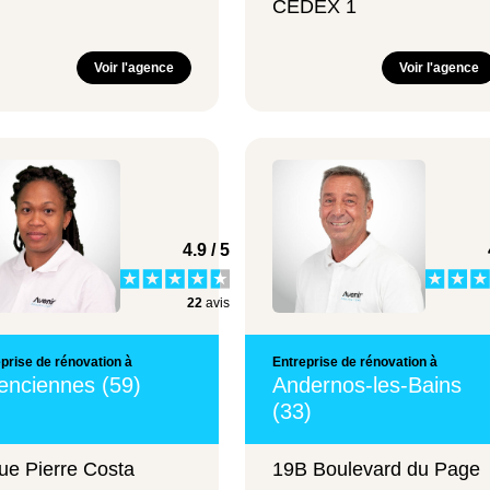
CEDEX 1
Voir l'agence
Voir l'agence
4.9 / 5
22
avis
prise de rénovation à
Entreprise de rénovation à
enciennes (59)
Andernos-les-Bains
(33)
ue Pierre Costa
19B Boulevard du Page