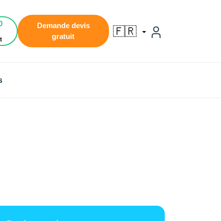
0
Demande devis
🇫🇷
gratuit
t
s