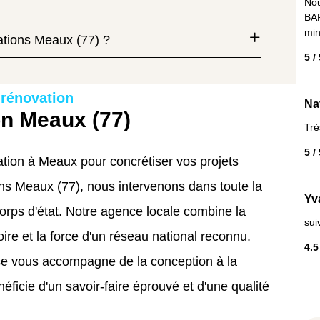
Nou
BAR
min
ations Meaux (77) ?
5 /
 rénovation
Na
on Meaux (77)
Trè
5 /
tion à Meaux pour concrétiser vos projets
 Meaux (77), nous intervenons dans toute la
Yv
orps d'état. Notre agence locale combine la
sui
oire et la force d'un réseau national reconnu.
4.5
ise vous accompagne de la conception à la
néficie d'un savoir-faire éprouvé et d'une qualité