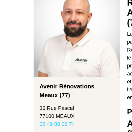
R
A
(
La
pa
Ré
le
pr
ac
et
Avenir Rénovations
l’
Meaux (77)
e
36 Rue Pascal
P
77100 MEAUX
A
02 49 88 26 74