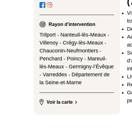
(
Vi
tr
Rayon d'intervention
De
Trilport - Nanteuil-lès-Meaux -
A
Villenoy - Crégy-lès-Meaux -
ad
Chauconin-Neufmontiers -
Su
Penchard - Poincy - Mareuil-
d
lès-Meaux - Germigny-l’Évêque
in
- Varreddes - Département de
Li
la Seine-et-Marne
Re
Ga
p
Voir la carte