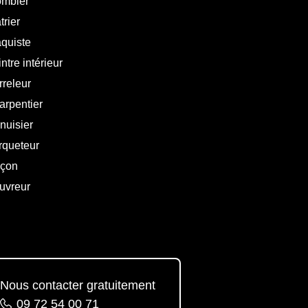
ombier
trier
aquiste
ntre intérieur
rreleur
arpentier
nuisier
rqueteur
çon
uvreur
Nous contacter gratuitement
09 72 54 00 71