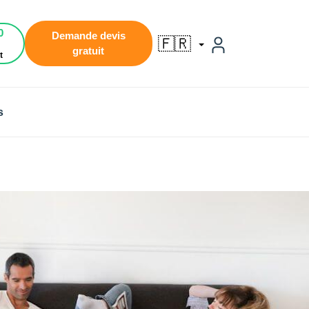
0
Demande devis
🇫🇷
gratuit
t
s